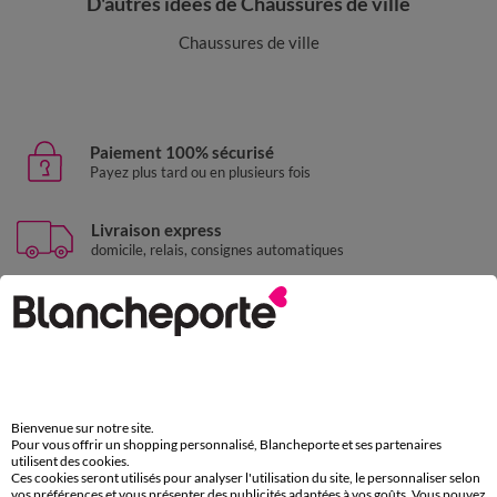
D'autres idées de Chaussures de ville
Chaussures de ville
Paiement 100% sécurisé
Payez plus tard ou en plusieurs fois
Livraison express
domicile, relais, consignes automatiques
Retours gratuits
sous 30 jours avec Mondial Relay uniquement
Service clients
par chat et par téléphone
de 8h00 à 20h00 du lundi au samedi
Bienvenue sur notre site.
Pour vous offrir un shopping personnalisé, Blancheporte et ses partenaires
utilisent des cookies.
Ces cookies seront utilisés pour analyser l'utilisation du site, le personnaliser selon
vos préférences et vous présenter des publicités adaptées à vos goûts. Vous pouvez