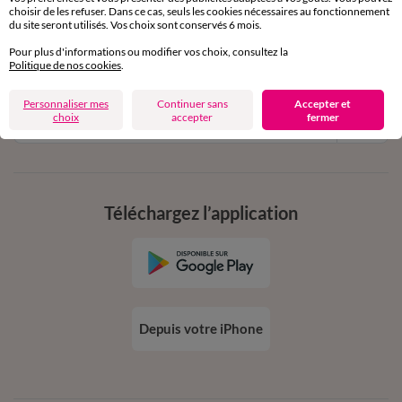
11€ Offerts
choisir de les refuser. Dans ce cas, seuls les cookies nécessaires au fonctionnement
du site seront utilisés. Vos choix sont conservés 6 mois.
en vous inscrivant à la newsletter
Pour plus d'informations ou modifier vos choix, consultez la
dès 20€ d’achat
Politique de nos cookies
.
conditions dans votre email de confirmation
Personnaliser mes
Continuer sans
Accepter et
Ok
choix
accepter
fermer
Téléchargez l’application
Depuis votre iPhone