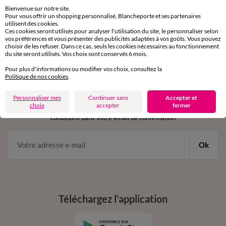
sous 30 jours avec Mondial Relay uniquement
Bienvenue sur notre site.
Pour vous offrir un shopping personnalisé, Blancheporte et ses partenaires
utilisent des cookies.
Service clients
Ces cookies seront utilisés pour analyser l'utilisation du site, le personnaliser selon
par chat et par téléphone
vos préférences et vous présenter des publicités adaptées à vos goûts. Vous pouvez
de 8h00 à 20h00 du lundi au samedi
choisir de les refuser. Dans ce cas, seuls les cookies nécessaires au fonctionnement
du site seront utilisés. Vos choix sont conservés 6 mois.
Pour plus d'informations ou modifier vos choix, consultez la
Politique de nos cookies
.
11€ Offerts
en vous inscrivant à la newsletter
Personnaliser mes
Continuer sans
Accepter et
choix
accepter
fermer
dès 20€ d’achat
conditions dans votre email de confirmation
Ok
Téléchargez l’application