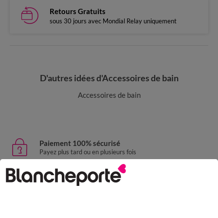
Retours Gratuits
sous 30 jours avec Mondial Relay uniquement
D'autres idées d'Accessoires de bain
Accessoires de bain
Paiement 100% sécurisé
Payez plus tard ou en plusieurs fois
Livraison express
domicile, relais, consignes automatiques
Retours gratuits