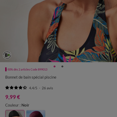
-50% dès 2 articles Code 899013
Bonnet de bain spécial piscine
4.4
/
5
-
26
avis
9,99 €
Couleur :
Noir