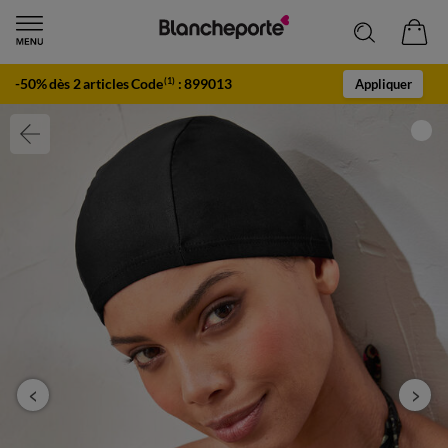
-50% dès 2 articles Code
:
899013
(1)
Appliquer