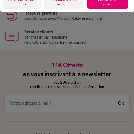
choix
accepter
fermer
Retours gratuits
sous 30 jours avec Mondial Relay uniquement
Service clients
par chat et par téléphone
de 8h00 à 20h00 du lundi au samedi
11€ Offerts
en vous inscrivant à la newsletter
dès 20€ d’achat
conditions dans votre email de confirmation
Ok