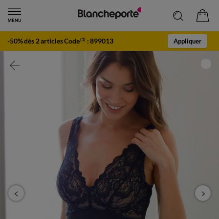
-50% dès 2 articles Code
:
899013
(1)
Appliquer