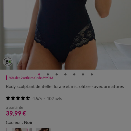
-50% dès 2 articles Code 899013
Body sculptant dentelle florale et microfibre - avec armatures
4.5
/
5
-
102
avis
à partir de
39,99 €
Couleur :
Noir