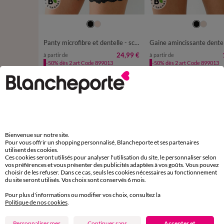
38
40
42
44
46
48
50
38/40
42/44
46/48
52
54
54/56
Panty microfibre et dentelle - sculptant
24,99 €
à partir de
à partir de
-50% dès 2 art Code 899013
-50% dès 2 art Code 899013
D'autres idées de Body et panty
Body et panty
Bienvenue sur notre site.
Pour vous offrir un shopping personnalisé, Blancheporte et ses partenaires
utilisent des cookies.
Ces cookies seront utilisés pour analyser l'utilisation du site, le personnaliser selon
vos préférences et vous présenter des publicités adaptées à vos goûts. Vous pouvez
choisir de les refuser. Dans ce cas, seuls les cookies nécessaires au fonctionnement
Paiement 100% sécurisé
du site seront utilisés. Vos choix sont conservés 6 mois.
Payez plus tard ou en plusieurs fois
Pour plus d'informations ou modifier vos choix, consultez la
Politique de nos cookies
.
Livraison express
domicile, relais, consignes automatiques
Personnaliser mes
Continuer sans
Accepter et