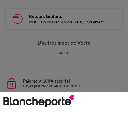
Retours Gratuits
sous 30 jours avec Mondial Relay uniquement
D'autres idées de Veste
Veste
Paiement 100% sécurisé
Payez plus tard ou en plusieurs fois
Livraison express
domicile, relais, consignes automatiques
Retours gratuits
sous 30 jours avec Mondial Relay uniquement