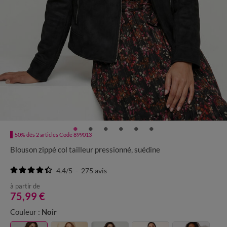
-50% dès 2 articles Code 899013
Blouson zippé col tailleur pressionné, suédine
4.4
/
5
-
275
avis
à partir de
75,99 €
Couleur :
Noir