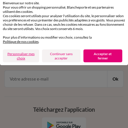
Bienvenue sur notre site.
Pour vous offrir un shopping personnalisé, Blancheporte et ses partenaires
Service clients
utilisent des cookies.
Ces cookies seront utilisés pour analyser l'utilisation du site, le personnaliser selon
par chat et par téléphone
vos préférences et vous présenter des publicités adaptées à vos goûts. Vous pouvez
de 8h00 à 20h00 du lundi au samedi
choisir de les refuser. Dans ce cas, seuls les cookies nécessaires au fonctionnement
du site seront utilisés. Vos choix sont conservés 6 mois.
Pour plus d'informations ou modifier vos choix, consultez la
11€ Offerts
Politique de nos cookies
.
en vous inscrivant à la newsletter
Personnaliser mes
Continuer sans
Accepter et
choix
accepter
fermer
dès 20€ d’achat
conditions dans votre email de confirmation
Ok
Téléchargez l’application