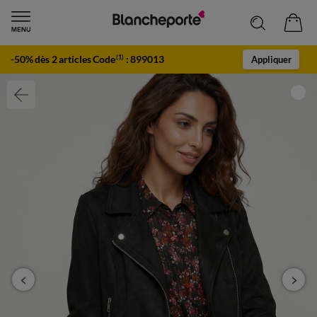
-50% dès 2 articles Code
:
899013
(1)
Appliquer