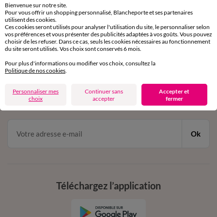
Bienvenue sur notre site.
Pour vous offrir un shopping personnalisé, Blancheporte et ses partenaires
Service clients
utilisent des cookies.
Ces cookies seront utilisés pour analyser l'utilisation du site, le personnaliser selon
par chat et par téléphone
vos préférences et vous présenter des publicités adaptées à vos goûts. Vous pouvez
de 8h00 à 20h00 du lundi au samedi
choisir de les refuser. Dans ce cas, seuls les cookies nécessaires au fonctionnement
du site seront utilisés. Vos choix sont conservés 6 mois.
Pour plus d'informations ou modifier vos choix, consultez la
11€ Offerts
Politique de nos cookies
.
en vous inscrivant à la newsletter
Personnaliser mes
Continuer sans
Accepter et
choix
accepter
fermer
dès 20€ d’achat
conditions dans votre email de confirmation
Ok
Téléchargez l’application