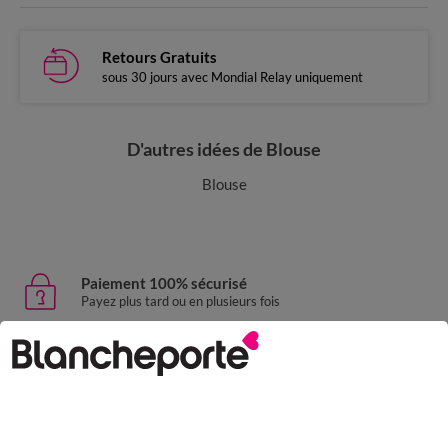
Retours Gratuits
sous 30 jours avec Mondial Relay uniquement
D'autres idées de Blouse
Blouse
Paiement 100% sécurisé
Payez plus tard ou en plusieurs fois
Livraison express
domicile, relais, consignes automatiques
Retours gratuits
sous 30 jours avec Mondial Relay uniquement