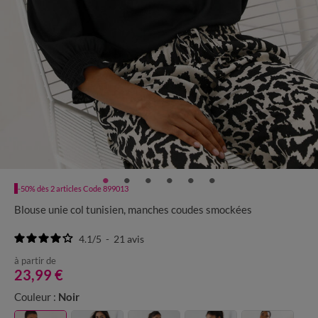
-50% dès 2 articles Code 899013
Blouse unie col tunisien, manches coudes smockées
4.1
/
5
-
21
avis
à partir de
23,99 €
Couleur :
Noir