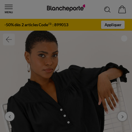
-50% dès 2 articles Code
:
899013
(1)
Appliquer