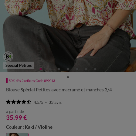
Spécial Petites
-50% dès 2 articles Code 899013
Blouse Spécial Petites avec macramé et manches 3/4
4.5
/
5
-
33
avis
à partir de
35,99 €
Couleur :
Kaki / Violine