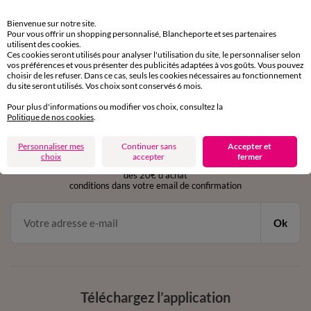
Retours gratuits
Bienvenue sur notre site.
sous 30 jours avec Mondial Relay uniquement
Pour vous offrir un shopping personnalisé, Blancheporte et ses partenaires
utilisent des cookies.
Ces cookies seront utilisés pour analyser l'utilisation du site, le personnaliser selon
Service clients
vos préférences et vous présenter des publicités adaptées à vos goûts. Vous pouvez
par chat et par téléphone
choisir de les refuser. Dans ce cas, seuls les cookies nécessaires au fonctionnement
de 8h00 à 20h00 du lundi au samedi
du site seront utilisés. Vos choix sont conservés 6 mois.
Pour plus d'informations ou modifier vos choix, consultez la
Politique de nos cookies
.
11€ Offerts
Personnaliser mes
Continuer sans
Accepter et
en vous inscrivant à la newsletter
choix
accepter
fermer
dès 20€ d’achat
conditions dans votre email de confirmation
Ok
Téléchargez l’application