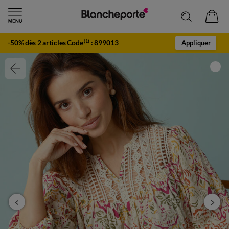
-50% dès 2 articles Code
:
899013
(1)
Appliquer