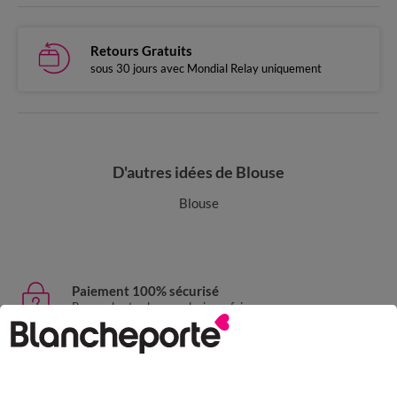
Retours Gratuits
sous 30 jours avec Mondial Relay uniquement
D'autres idées de Blouse
Blouse
Paiement 100% sécurisé
Payez plus tard ou en plusieurs fois
Livraison express
domicile, relais, consignes automatiques