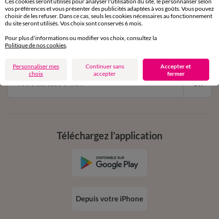
Ces cookies seront utilisés pour analyser l'utilisation du site, le personnaliser selon
vos préférences et vous présenter des publicités adaptées à vos goûts. Vous pouvez
choisir de les refuser. Dans ce cas, seuls les cookies nécessaires au fonctionnement
11€ Offerts
du site seront utilisés. Vos choix sont conservés 6 mois.
en vous inscrivant à la newsletter
Pour plus d'informations ou modifier vos choix, consultez la
Politique de nos cookies
.
dès 20€ d’achat
conditions dans votre email de confirmation
Personnaliser mes
Continuer sans
Accepter et
choix
accepter
fermer
Ok
Téléchargez l’application
Depuis votre iPhone