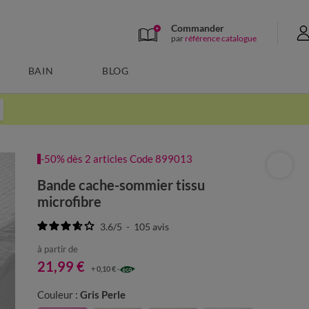
Commander
par
référence catalogue
BAIN
BLOG
-50% dès 2 articles Code 899013
Bande cache-sommier tissu
microfibre
3.6
/
5
-
105
avis
à partir de
21,99 €
+ 0,10 €
Couleur :
Gris Perle