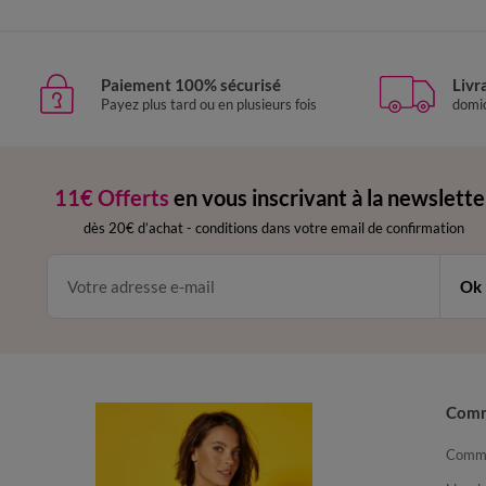
Paiement 100% sécurisé
Livr
Payez plus tard ou en plusieurs fois
domic
11€ Offerts
en vous inscrivant à la newslette
dès 20€ d’achat
-
conditions dans votre email de confirmation
Ok
Com
Comma