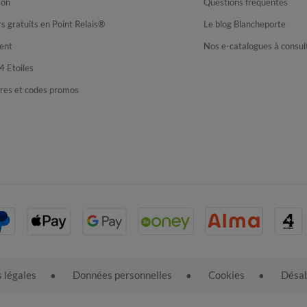
son
Questions fréquentes
s gratuits en Point Relais®
Le blog Blancheporte
ent
Nos e-catalogues à consul
4 Etoiles
fres et codes promos
 légales
Données personnelles
Cookies
Désab