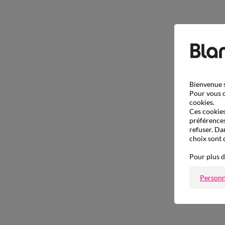
Bienvenue s
Pour vous o
cookies.
Ces cookies 
préférences
refuser. Da
choix sont 
Pour plus d
Personn