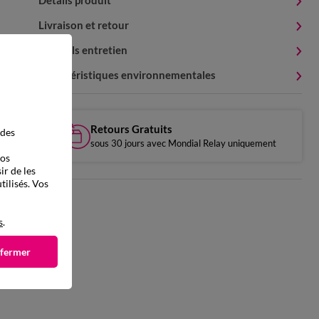
Détails produit
Livraison et retour
Conseils entretien
Caractéristiques environnementales
Retours Gratuits
 des
sous 30 jours avec Mondial Relay uniquement
vos
ir de les
tilisés. Vos
s
.
 fermer