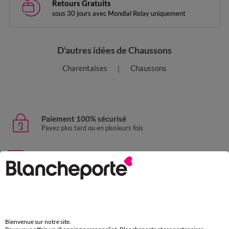
Retours Gratuits
sous 30 jours avec Mondial Relay uniquement
D'autres idées de Chaussons
Charentaises
Chaussons
Paiement 100% sécurisé
Payez plus tard ou en plusieurs fois
Livraison express
domicile, relais, consignes automatiques
Retours gratuits
sous 30 jours avec Mondial Relay uniquement
Bienvenue sur notre site.
Service clients