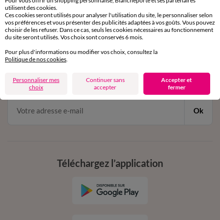
Pour vous offrir un shopping personnalisé, Blancheporte et ses partenaires
par chat et par téléphone
utilisent des cookies.
de 8h00 à 20h00 du lundi au samedi
Ces cookies seront utilisés pour analyser l'utilisation du site, le personnaliser selon
vos préférences et vous présenter des publicités adaptées à vos goûts. Vous pouvez
choisir de les refuser. Dans ce cas, seuls les cookies nécessaires au fonctionnement
du site seront utilisés. Vos choix sont conservés 6 mois.
11€ Offerts
Pour plus d'informations ou modifier vos choix, consultez la
Politique de nos cookies
.
en vous inscrivant à la newsletter
dès 20€ d’achat
Personnaliser mes
Continuer sans
Accepter et
conditions dans votre email de confirmation
choix
accepter
fermer
Ok
Téléchargez l’application