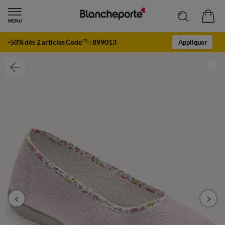
-50% dès 2 articles Code
:
899013
(1)
Appliquer