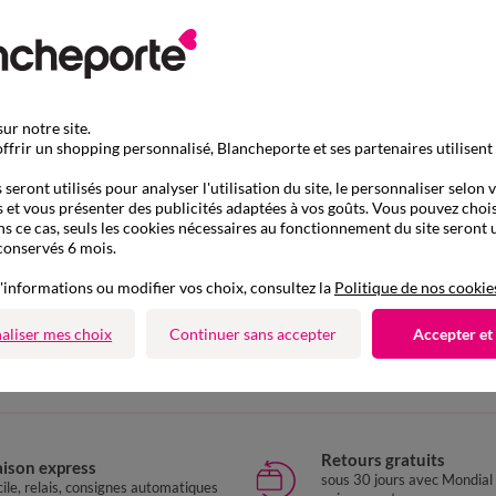
ur notre site.
ffrir un shopping personnalisé, Blancheporte et ses partenaires utilisent
seront utilisés pour analyser l'utilisation du site, le personnaliser selon 
 et vous présenter des publicités adaptées à vos goûts. Vous pouvez chois
ns ce cas, seuls les cookies nécessaires au fonctionnement du site seront u
conservés 6 mois.
'informations ou modifier vos choix, consultez la
Politique de nos cookie
D'autres idées de Ballerines
aliser mes choix
Continuer sans accepter
Accepter et
Ballerines
Retours gratuits
aison express
sous 30 jours avec Mondial
ile, relais, consignes automatiques