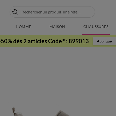
HOMME
MAISON
CHAUSSURES
-50% dès 2 articles Code
:
899013
(1)
Appliquer