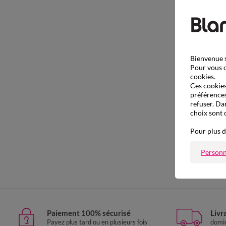
Bienvenue s
Pour vous o
cookies.
Ces cookies 
préférences
refuser. Da
choix sont 
Pour plus d
Personn
Paiement 100% sécurisé
Livr
Payez plus tard ou en plusieurs fois
domic