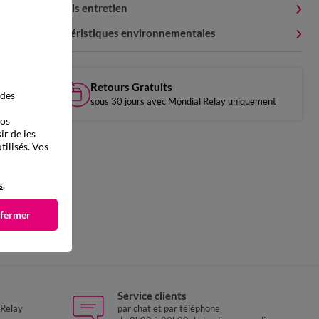
Conseils entretien
Caractéristiques environnementales
Retours Gratuits
 des
sous 30 jours avec Mondial Relay uniquement
vos
ir de les
tilisés. Vos
s
.
 fermer
Service clients
 Relay
par chat et par téléphone