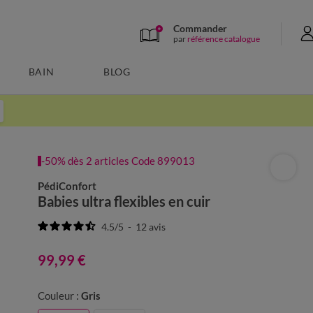
Commander
par
référence catalogue
BAIN
BLOG
-50% dès 2 articles Code 899013
PédiConfort
Babies ultra flexibles en cuir
4.5
/
5
-
12
avis
99,99 €
Couleur :
Gris