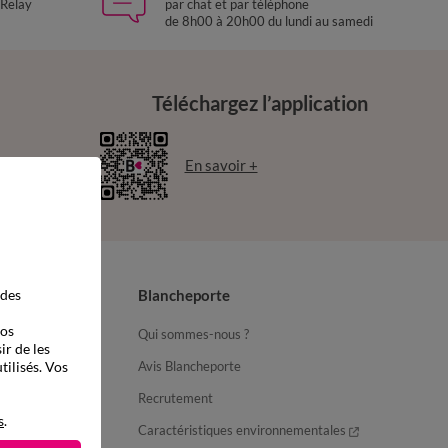
 Relay
par chat et par téléphone
de 8h00 à 20h00 du lundi au samedi
Téléchargez l’application
En savoir +
 des
Blancheporte
vos
Qui sommes-nous ?
ir de les
tilisés. Vos
Avis Blancheporte
Recrutement
s
.
ter
Caractéristiques environnementales