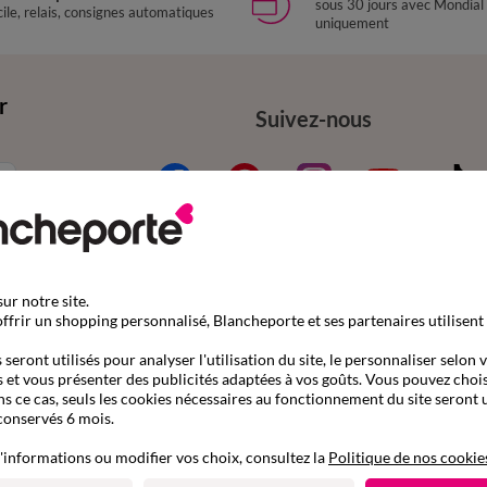
sous 30 jours avec Mondial
ile, relais, consignes automatiques
uniquement
r
Suivez-nous
ur notre site.
ffrir un shopping personnalisé, Blancheporte et ses partenaires utilisent
mande
Aide & conseils
seront utilisés pour analyser l'utilisation du site, le personnaliser selon 
nder par référence catalogue
Contactez-nous
 et vous présenter des publicités adaptées à vos goûts. Vous pouvez chois
ns ce cas, seuls les cookies nécessaires au fonctionnement du site seront u
son
Questions fréquentes
conservés 6 mois.
s gratuits en Point Relais®
Le blog Blancheporte
'informations ou modifier vos choix, consultez la
Politique de nos cookie
ent
Nos e-catalogues à consul