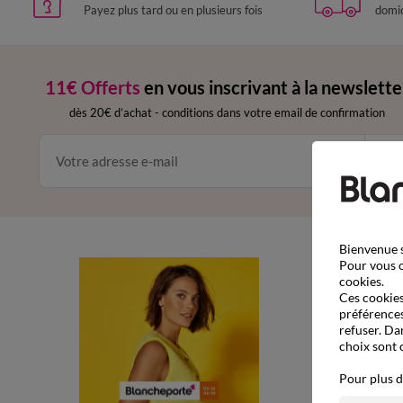
Payez plus tard ou en plusieurs fois
domic
11€ Offerts
en vous inscrivant à la newslette
dès 20€ d’achat
-
conditions dans votre email de confirmation
Ok
Bienvenue s
Pour vous o
Com
cookies.
Ces cookies 
Comma
préférences
refuser. Da
Livrai
choix sont 
Retour
Pour plus d
Paiem