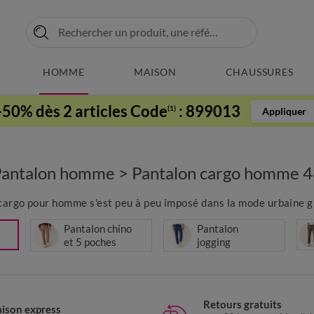
HOMME
MAISON
CHAUSSURES
-50% dès 2 articles Code
:
899013
(1)
Appliquer
Pantalon homme
>
Pantalon cargo homme 
n cargo pour homme s'est peu à peu imposé dans la mode urbaine gr
Pantalon chino
Pantalon
et 5 poches
jogging
Retours gratuits
aison express