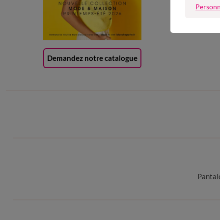
Personn
Carte 
(1) Of
Demandez notre catalogue
Pantal