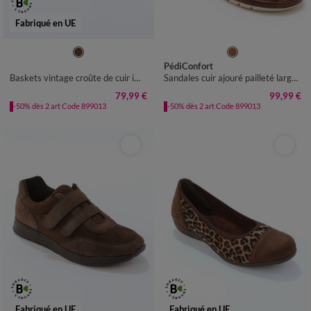
Fabriqué en UE
35
36
37
38
39
40
41
36
37
38
39
40
41
PédiConfort
Baskets vintage croûte de cuir imprimé léopard
Sandales cuir ajouré pailleté largeur confort - marron
79,99 €
99,99 €
-50% dès 2 art Code 899013
-50% dès 2 art Code 899013
Fabriqué en UE
Fabriqué en UE