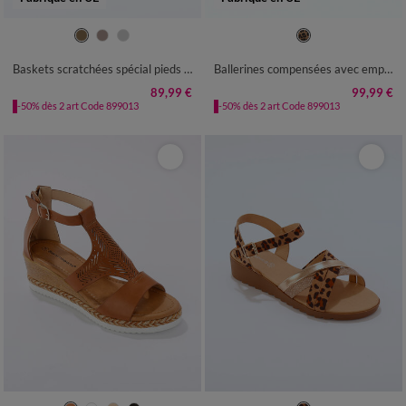
35
36
37
38
39
40
41
36
37
38
39
40
41
42
Baskets scratchées spécial pieds sensibles en tissu extensible
Ballerines compensées avec empiècements extensibles
89,99 €
99,99 €
-50% dès 2 art Code 899013
-50% dès 2 art Code 899013