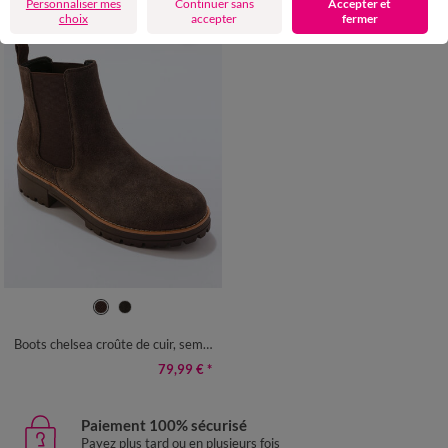
Personnaliser mes
Continuer sans
Accepter et
choix
accepter
fermer
36
37
38
39
40
41
Boots chelsea croûte de cuir, semelle crantée épaisse
79,99 €
*
Paiement 100% sécurisé
Payez plus tard ou en plusieurs fois