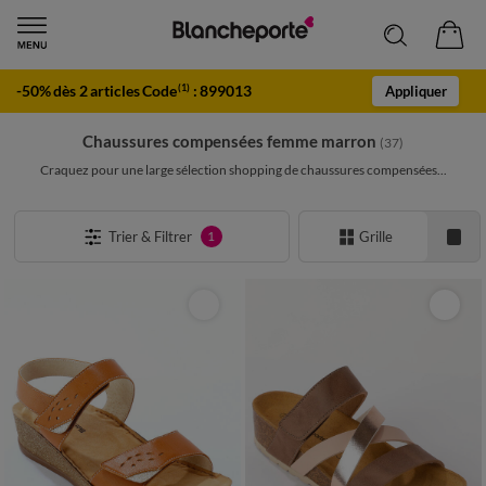
-50% dès 2 articles Code
:
899013
(1)
Appliquer
Chaussures compensées femme marron
(37)
Craquez pour une large sélection shopping de chaussures compensées...
Trier & Filtrer
Grille
1