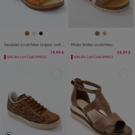
36
37
38
39
40
41
36
37
38
39
40
41
Sandales scratchées largeur confort en cuir
Mules brides scratchées
79,99 €
59,99 €
-50% dès 2 art Code 899013
-50% dès 2 art Code 899013