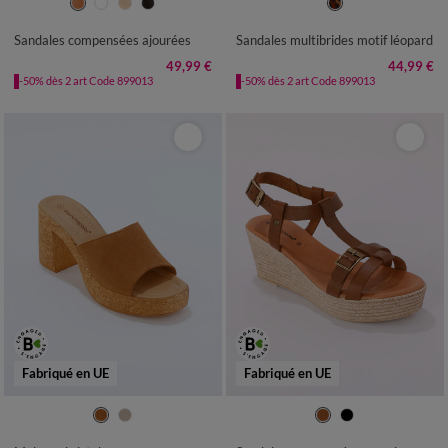
36
37
38
39
40
41
36
37
38
39
40
41
Sandales compensées ajourées
Sandales multibrides motif léopard
49,99 €
44,99 €
-50% dès 2 art Code 899013
-50% dès 2 art Code 899013
Fabriqué en UE
Fabriqué en UE
36
37
38
39
40
41
36
37
38
39
40
41