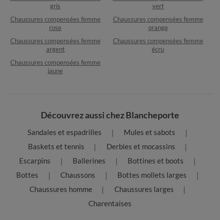
gris
vert
Chaussures compensées femme
Chaussures compensées femme
rose
orange
Chaussures compensées femme
Chaussures compensées femme
argent
écru
Chaussures compensées femme
jaune
Découvrez aussi chez Blancheporte
Sandales et espadrilles
Mules et sabots
Baskets et tennis
Derbies et mocassins
Escarpins
Ballerines
Bottines et boots
Bottes
Chaussons
Bottes mollets larges
Chaussures homme
Chaussures larges
Charentaises