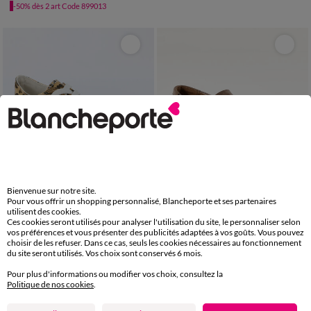
-50% dès 2 art Code 899013
Bienvenue sur notre site.
Pour vous offrir un shopping personnalisé, Blancheporte et ses partenaires
utilisent des cookies.
Ces cookies seront utilisés pour analyser l'utilisation du site, le personnaliser selon
vos préférences et vous présenter des publicités adaptées à vos goûts. Vous pouvez
36
37
38
39
40
41
36
37
38
39
40
41
42
choisir de les refuser. Dans ce cas, seuls les cookies nécessaires au fonctionnement
du site seront utilisés. Vos choix sont conservés 6 mois.
Tennis en toile à lacets motif léopard
Slippers compensées à franges et pompons
Pour plus d'informations ou modifier vos choix, consultez la
29,99 €
59,99 €
Politique de nos cookies
.
-50% dès 2 art Code 899013
-50% dès 2 art Code 899013