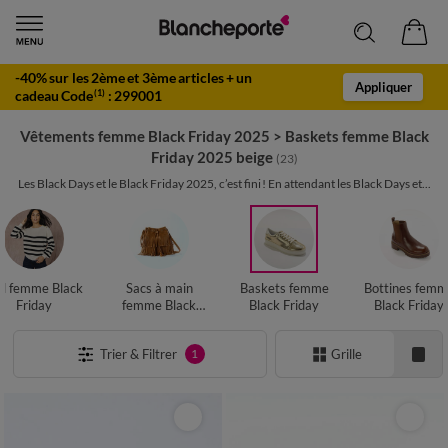
-40% sur les 2ème et 3ème articles + un
Appliquer
cadeau Code
:
299001
(1)
Vêtements femme Black Friday 2025
>
Baskets femme Black
Friday 2025 beige
(23)
Les Black Days et le Black Friday 2025, c’est fini ! En attendant les Black Days et...
ll femme Black
Sacs à main
Baskets femme
Bottines femm
Friday
femme Black
Black Friday
Black Friday
Friday
Trier & Filtrer
Grille
1