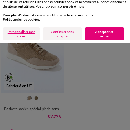
89,99 €
65,99 €
choisir de les refuser. Dans ce cas, seuls les cookies nécessaires au fonctionnement
du site seront utilisés. Vos choix sont conservés 6 mois.
Pour plus d'informations ou modifier vos choix, consultez la
Politique de nos cookies
.
Personnaliser mes
Continuer sans
Accepter et
choix
accepter
fermer
Fabriqué en UE
36
37
38
39
40
41
42
Baskets lacées spécial pieds sensibles, en tissu souple
89,99 €