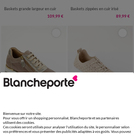
Baskets grande largeur en cuir
Baskets zippées en cuir irisé
109,99 €
89,99 €
Bienvenue sur notre site.
36
37
38
39
40
41
36
37
38
39
40
41
Pour vous offrir un shopping personnalisé, Blancheporte et ses partenaires
utilisent des cookies.
Ces cookies seront utilisés pour analyser l'utilisation du site, le personnaliser selon
Baskets zippées et à lacets en cuir
Baskets souples ajourées
vos préférences et vous présenter des publicités adaptées à vos goûts. Vous pouvez