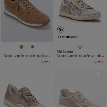
Fabriqué en UE
36
37
38
39
40
41
35
36
37
38
39
40
41
PédiConfort
42
43
Baskets zippées en cuir souple à semelle bimatière
Baskets zippées et lacées grande largeur
89,99 €
89,99 €