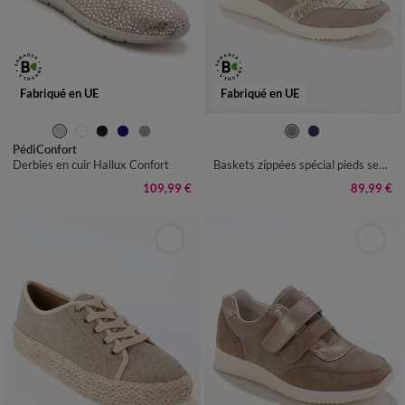
Fabriqué en UE
Fabriqué en UE
36
37
38
39
40
41
36
37
38
39
40
41
42
PédiConfort
Derbies en cuir Hallux Confort
Baskets zippées spécial pieds sensibles en tissu extensible
109,99 €
89,99 €