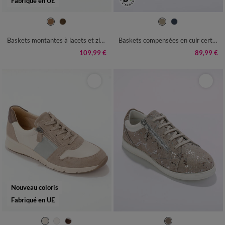
Fabriqué en UE
36
37
38
39
40
41
42
36
37
38
39
40
41
Baskets montantes à lacets et zippées grande largeur
Baskets compensées en cuir certifié LWG
109,99 €
89,99 €
Nouveau coloris
Fabriqué en UE
36
37
38
39
40
41
36
37
38
39
40
41