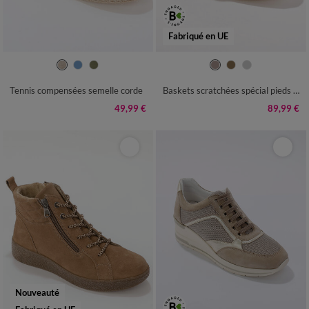
Fabriqué en UE
36
37
38
39
40
41
35
36
37
38
39
40
41
42
Tennis compensées semelle corde
Baskets scratchées spécial pieds sensibles en tissu extensible
49,99 €
89,99 €
Nouveauté