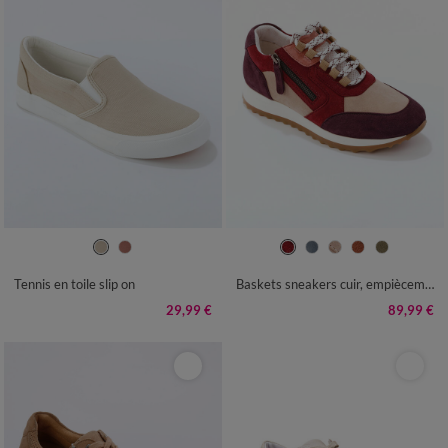
36
37
38
39
40
41
36
37
38
39
40
41
Tennis en toile slip on
Baskets sneakers cuir, empiècements fantaisie contrastés
29,99 €
89,99 €