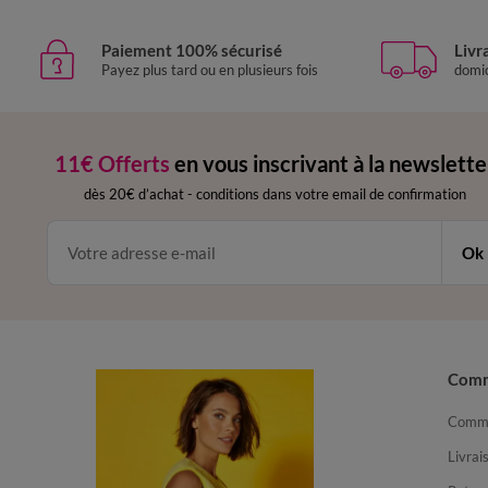
Paiement 100% sécurisé
Livr
Payez plus tard ou en plusieurs fois
domic
11€ Offerts
en vous inscrivant à la newslette
dès 20€ d’achat
-
conditions dans votre email de confirmation
Ok
Com
Comma
Livrai