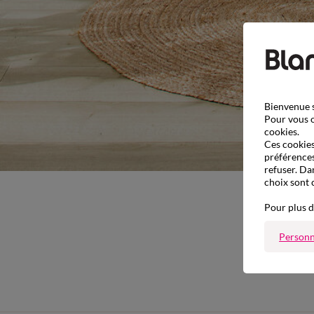
Bienvenue s
Pour vous o
cookies.
Ces cookies 
préférences
refuser. Da
choix sont 
Pour plus d
Personn