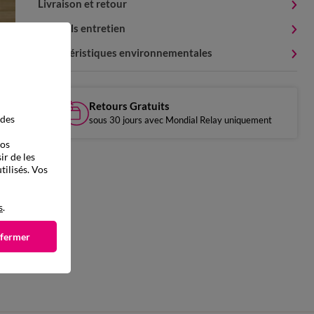
Livraison et retour
Conseils entretien
Caractéristiques environnementales
Retours Gratuits
 des
sous 30 jours avec Mondial Relay uniquement
vos
ir de les
tilisés. Vos
s
.
 fermer