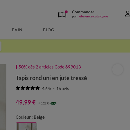
Commander
par
référence catalogue
BAIN
BLOG
-50% dès 2 articles Code 899013
Tapis rond uni en jute tressé
4.6
/
5
-
16
avis
49,99 €
+ 0,22 €
Couleur :
Beige