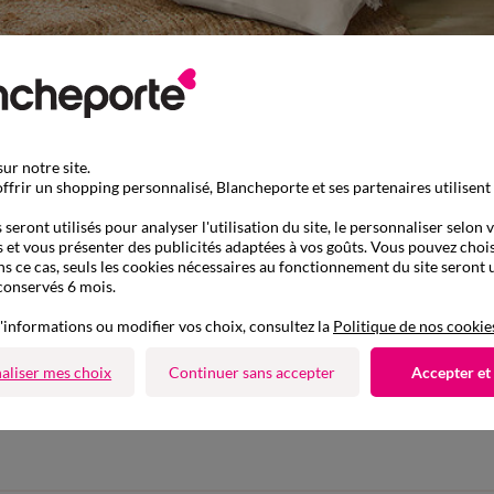
ur notre site.
ffrir un shopping personnalisé, Blancheporte et ses partenaires utilisent
seront utilisés pour analyser l'utilisation du site, le personnaliser selon 
 et vous présenter des publicités adaptées à vos goûts. Vous pouvez chois
ns ce cas, seuls les cookies nécessaires au fonctionnement du site seront u
conservés 6 mois.
'informations ou modifier vos choix, consultez la
Politique de nos cookie
aliser mes choix
Continuer sans accepter
Accepter et
D'autres idées de Tapis de salon
Tapis de salon