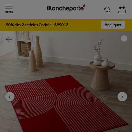
-50% dès 2 articles Code
:
899013
(1)
Appliquer