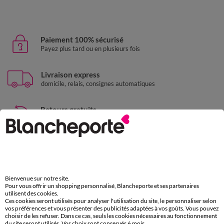
Paiement 100% sécurisé
Payez plus tard ou en plusieurs fois
Livraison express
domicile, relais, consignes automatiques
Retours gratuits
sous 30 jours avec Mondial Relay uniquement
Service clients
par chat et par téléphone
de 8h00 à 20h00 du lundi au samedi
Bienvenue sur notre site.
Pour vous offrir un shopping personnalisé, Blancheporte et ses partenaires
utilisent des cookies.
11€ Offerts
Ces cookies seront utilisés pour analyser l'utilisation du site, le personnaliser selon
vos préférences et vous présenter des publicités adaptées à vos goûts. Vous pouvez
en vous inscrivant à la newsletter
choisir de les refuser. Dans ce cas, seuls les cookies nécessaires au fonctionnement
du site seront utilisés. Vos choix sont conservés 6 mois.