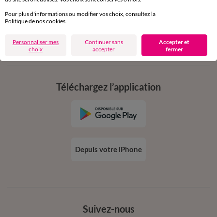
dès 20€ d’achat
conditions dans votre email de confirmation
Pour plus d'informations ou modifier vos choix, consultez la
Politique de nos cookies
.
Ok
Personnaliser mes
Continuer sans
Accepter et
choix
accepter
fermer
Téléchargez l’application
Depuis votre iPhone
Suivez-nous