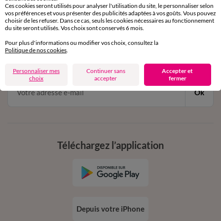
Ces cookies seront utilisés pour analyser l'utilisation du site, le personnaliser selon
vos préférences et vous présenter des publicités adaptées à vos goûts. Vous pouvez
choisir de les refuser. Dans ce cas, seuls les cookies nécessaires au fonctionnement
11€ Offerts
du site seront utilisés. Vos choix sont conservés 6 mois.
en vous inscrivant à la newsletter
Pour plus d'informations ou modifier vos choix, consultez la
Politique de nos cookies
.
dès 20€ d’achat
conditions dans votre email de confirmation
Personnaliser mes
Continuer sans
Accepter et
choix
accepter
fermer
Ok
Téléchargez l’application
Depuis votre iPhone