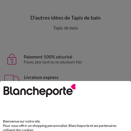
D'autres idées de Tapis de bain
Tapis de bain
Paiement 100% sécurisé
Payez plus tard ou en plusieurs fois
Livraison express
domicile, relais, consignes automatiques
Retours gratuits
sous 30 jours avec Mondial Relay uniquement
Service clients
Bienvenue sur notre site.
par chat et par téléphone
Pour vous offrir un shopping personnalisé, Blancheporte et ses partenaires
de 8h00 à 20h00 du lundi au samedi
utilisent des cookies.