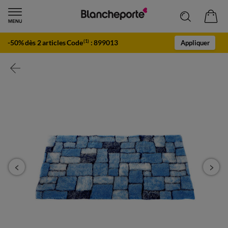
-50% dès 2 articles Code
:
899013
(1)
Appliquer