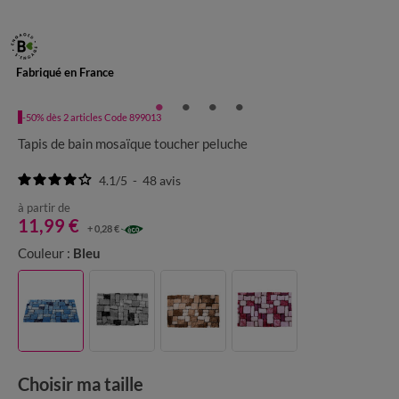
Fabriqué en France
-50% dès 2 articles Code 899013
Tapis de bain mosaïque toucher peluche
4.1
/
5
-
48
avis
à partir de
11,99 €
+ 0,28 €
Couleur :
Bleu
Choisir ma taille