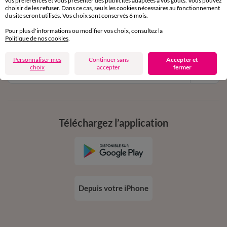
vos préférences et vous présenter des publicités adaptées à vos goûts. Vous pouvez
11€ Offerts
choisir de les refuser. Dans ce cas, seuls les cookies nécessaires au fonctionnement
du site seront utilisés. Vos choix sont conservés 6 mois.
en vous inscrivant à la newsletter
Pour plus d'informations ou modifier vos choix, consultez la
dès 20€ d’achat
Politique de nos cookies
.
conditions dans votre email de confirmation
Personnaliser mes
Continuer sans
Accepter et
choix
accepter
fermer
Ok
Téléchargez l’application
Depuis votre iPhone