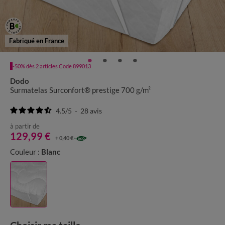
Fabriqué en France
-50% dès 2 articles Code 899013
Dodo
Surmatelas Surconfort® prestige 700 g/m²
4.5
/
5
-
28
avis
à partir de
129,99 €
+ 0,40 €
Couleur :
Blanc