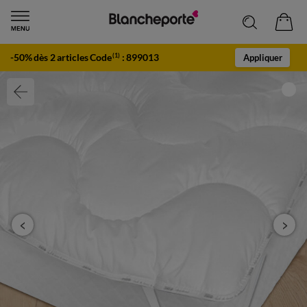
-50% dès 2 articles Code
:
899013
(1)
Appliquer