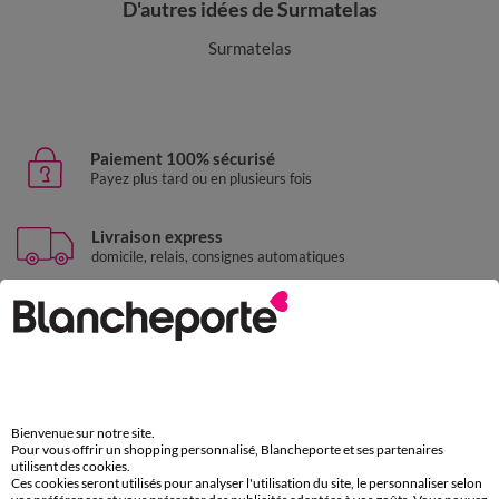
D'autres idées de Surmatelas
Surmatelas
Paiement 100% sécurisé
Payez plus tard ou en plusieurs fois
Livraison express
domicile, relais, consignes automatiques
Retours gratuits
sous 30 jours avec Mondial Relay uniquement
Service clients
par chat et par téléphone
de 8h00 à 20h00 du lundi au samedi
Bienvenue sur notre site.
Pour vous offrir un shopping personnalisé, Blancheporte et ses partenaires
utilisent des cookies.
Ces cookies seront utilisés pour analyser l'utilisation du site, le personnaliser selon