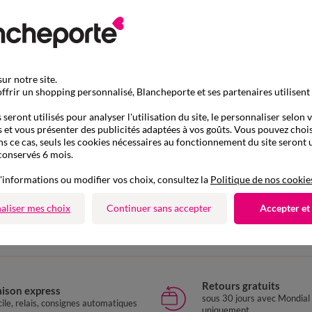
ur notre site.
ffrir un shopping personnalisé, Blancheporte et ses partenaires utilisent
seront utilisés pour analyser l'utilisation du site, le personnaliser selon 
 et vous présenter des publicités adaptées à vos goûts. Vous pouvez chois
ns ce cas, seuls les cookies nécessaires au fonctionnement du site seront u
conservés 6 mois.
'informations ou modifier vos choix, consultez la
Politique de nos cookie
D'autres idées de Slip taille basse et taille confort
aliser mes choix
Continuer sans accepter
Accepter et
Slip taille basse et taille confort
Retours gratuits
aison express
sous 30 jours avec Mondial
ile, relais, consignes automatiques
uniquement