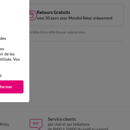
Retours Gratuits
sous 30 jours avec Mondial Relay uniquement
*exclu des réductions offertes par code promo
 des
vos
ir de les
tilisés. Vos
s
.
 fermer
Service clients
 Relay
par chat et par téléphone
de 8h00 à 20h00 du lundi au samedi