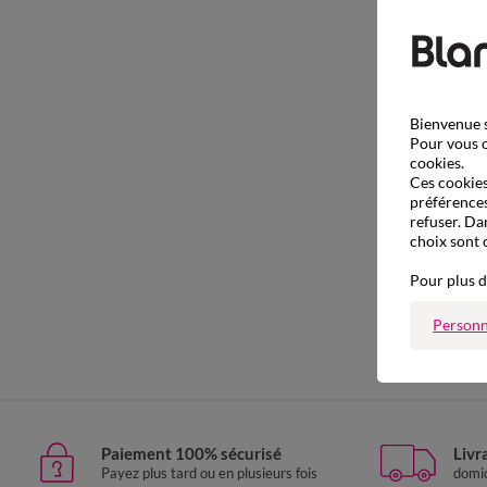
Bienvenue s
Pour vous o
cookies.
Ces cookies 
préférences
refuser. Da
choix sont 
Pour plus d
Personn
Paiement 100% sécurisé
Livr
Payez plus tard ou en plusieurs fois
domic