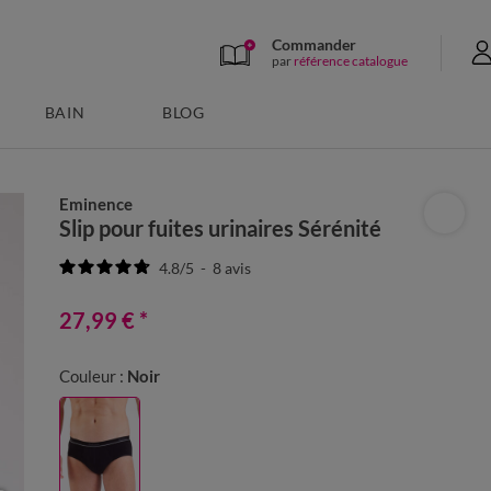
Commander
par
référence catalogue
BAIN
BLOG
Eminence
Slip pour fuites urinaires Sérénité
4.8
/
5
-
8
avis
27,99 €
*
Couleur :
Noir