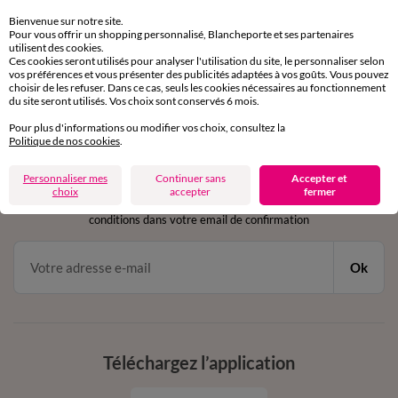
Retours gratuits
sous 30 jours avec Mondial Relay uniquement
Bienvenue sur notre site.
Pour vous offrir un shopping personnalisé, Blancheporte et ses partenaires
utilisent des cookies.
Service clients
Ces cookies seront utilisés pour analyser l'utilisation du site, le personnaliser selon
par chat et par téléphone
vos préférences et vous présenter des publicités adaptées à vos goûts. Vous pouvez
de 8h00 à 20h00 du lundi au samedi
choisir de les refuser. Dans ce cas, seuls les cookies nécessaires au fonctionnement
du site seront utilisés. Vos choix sont conservés 6 mois.
Pour plus d'informations ou modifier vos choix, consultez la
Politique de nos cookies
.
11€ Offerts
en vous inscrivant à la newsletter
Personnaliser mes
Continuer sans
Accepter et
choix
accepter
fermer
dès 20€ d’achat
conditions dans votre email de confirmation
Ok
Téléchargez l’application