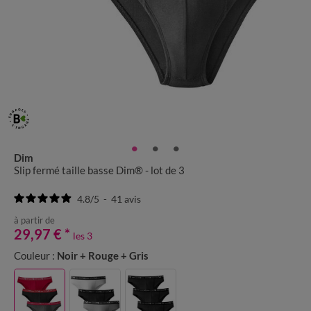
Dim
Slip fermé taille basse Dim® - lot de 3
4.8
/
5
-
41
avis
à partir de
29,97 €
*
les 3
Couleur :
Noir + Rouge + Gris