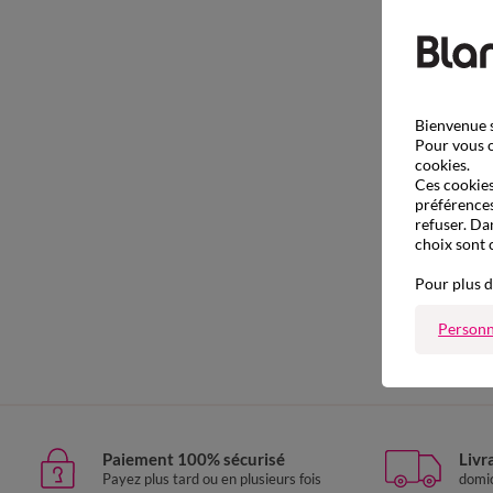
Bienvenue s
Pour vous o
cookies.
Ces cookies 
préférences
refuser. Da
choix sont 
Pour plus d
Personn
Paiement 100% sécurisé
Livr
Payez plus tard ou en plusieurs fois
domic