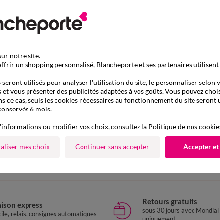
ur notre site.
ffrir un shopping personnalisé, Blancheporte et ses partenaires utilisent
seront utilisés pour analyser l'utilisation du site, le personnaliser selon 
 et vous présenter des publicités adaptées à vos goûts. Vous pouvez chois
ns ce cas, seuls les cookies nécessaires au fonctionnement du site seront u
conservés 6 mois.
'informations ou modifier vos choix, consultez la
Politique de nos cookie
D'autres idées de Slip taille basse et taille confort
aliser mes choix
Continuer sans accepter
Accepter et
Slip taille basse et taille confort
Retours gratuits
aison express
sous 30 jours avec Mondial
ile, relais, consignes automatiques
uniquement