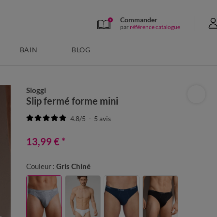
Commander
par
référence catalogue
BAIN
BLOG
Sloggi
Slip fermé forme mini
4.8
/
5
-
5
avis
13,99 €
*
Couleur :
Gris Chiné