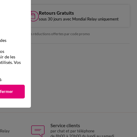
Retours Gratuits
sous 30 jours avec Mondial Relay uniquement
*exclu des réductions offertes par code promo
 des
vos
ir de les
tilisés. Vos
s
.
 fermer
Service clients
 Relay
par chat et par téléphone
de 8h00 à 20h00 du lundi au samedi