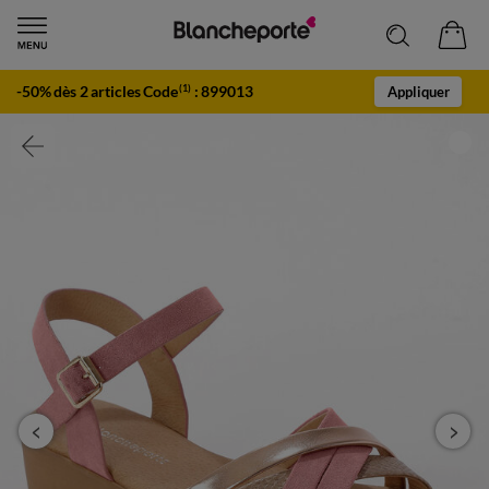
-50% dès 2 articles Code
:
899013
(1)
Appliquer