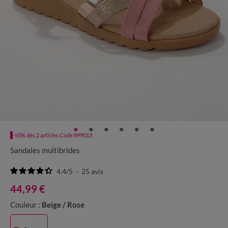
-50% dès 2 articles Code 899013
Sandales multibrides
4.4
/
5
-
25
avis
44,99 €
Couleur :
Beige / Rose