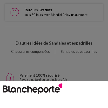
Retours Gratuits
sous 30 jours avec Mondial Relay uniquement
D'autres idées de Sandales et espadrilles
Chaussures compensées
Sandales et espadrilles
Paiement 100% sécurisé
Payez plus tard ou en plusieurs fois
Livraison express
domicile, relais, consignes automatiques