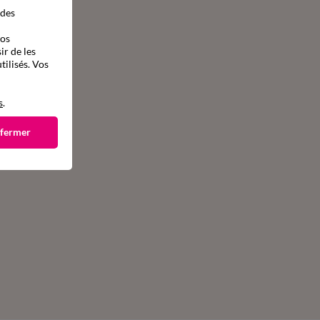
 des
vos
ir de les
tilisés. Vos
s
.
 fermer