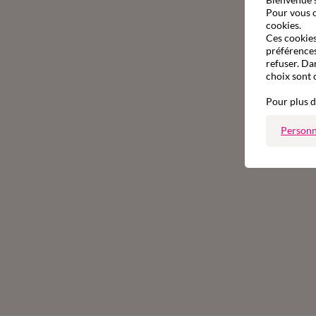
Pour vous o
cookies.
Ces cookies 
préférences
refuser. Da
choix sont 
Pour plus d
Personn