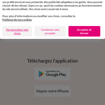
vos préférences et vous présenter des publicités adaptées à vos goûts. Vous pouvez
11€ Offerts
choisir de les refuser. Dans ce cas, seuls les cookies nécessaires au fonctionnement
du site seront utilisés. Vos choix sont conservés 6 mois.
en vous inscrivant à la newsletter
Pour plus d'informations ou modifier vos choix, consultez la
dès 20€ d’achat
Politique de nos cookies
.
conditions dans votre email de confirmation
Personnaliser mes
Continuer sans
Accepter et
choix
accepter
fermer
Ok
Téléchargez l’application
Depuis votre iPhone