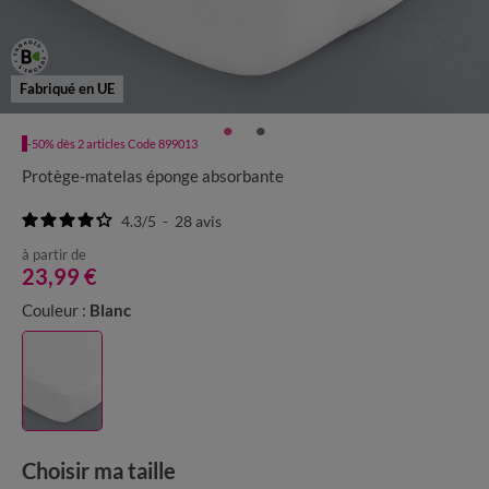
Fabriqué en UE
-50% dès 2 articles Code 899013
Protège-matelas éponge absorbante
4.3
/
5
-
28
avis
à partir de
23,99 €
Couleur :
Blanc
Choisir ma taille