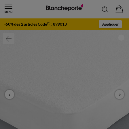
-50% dès 2 articles Code
:
899013
(1)
Appliquer