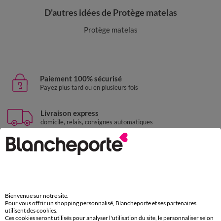
D'autres idées de Protège matelas
Protège matelas
Paiement 100% sécurisé
Payez plus tard ou en plusieurs fois
Livraison express
domicile, relais, consignes automatiques
Retours gratuits
sous 30 jours avec Mondial Relay uniquement
Service clients
par chat et par téléphone
Bienvenue sur notre site.
de 8h00 à 20h00 du lundi au samedi
Pour vous offrir un shopping personnalisé, Blancheporte et ses partenaires
utilisent des cookies.
Ces cookies seront utilisés pour analyser l'utilisation du site, le personnaliser selon