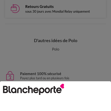
Retours Gratuits
sous 30 jours avec Mondial Relay uniquement
D'autres idées de Polo
Polo
Paiement 100% sécurisé
Payez plus tard ou en plusieurs fois
Livraison express
domicile, relais, consignes automatiques
Retours gratuits