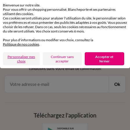
sous 30 jours avec Mondial Relay uniquement
Bienvenue sur notre site.
Pour vous offrir un shopping personnalisé, Blancheporte et ses partenaires
utilisent des cookies.
Service clients
Ces cookies seront utilisés pour analyser l'utilisation du site, le personnaliser selon
par chat et par téléphone
vos préférences et vous présenter des publicités adaptées à vos goûts. Vous pouvez
de 8h00 à 20h00 du lundi au samedi
choisir de les refuser. Dans ce cas, seuls les cookies nécessaires au fonctionnement
du site seront utilisés. Vos choix sont conservés 6 mois.
Pour plus d'informations ou modifier vos choix, consultez la
Politique de nos cookies
.
11€ Offerts
en vous inscrivant à la newsletter
Personnaliser mes
Continuer sans
Accepter et
choix
accepter
fermer
dès 20€ d’achat
conditions dans votre email de confirmation
Ok
Téléchargez l’application