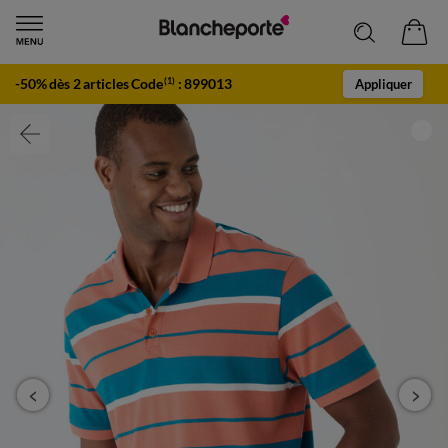
-50% dès 2 articles Code
:
899013
(1)
Appliquer