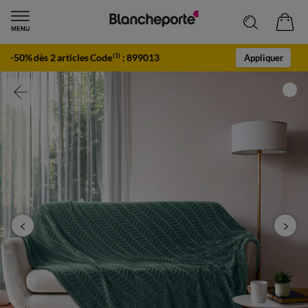
-50% dès 2 articles Code
:
899013
(1)
Appliquer