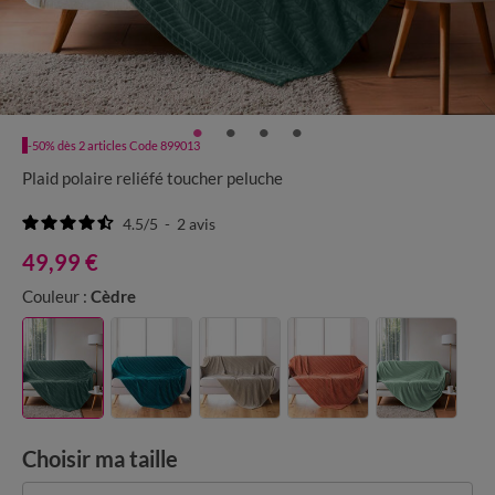
-50% dès 2 articles Code 899013
Plaid polaire reliéfé toucher peluche
4.5
/
5
-
2
avis
49,99 €
Couleur :
Cèdre
Choisir ma taille