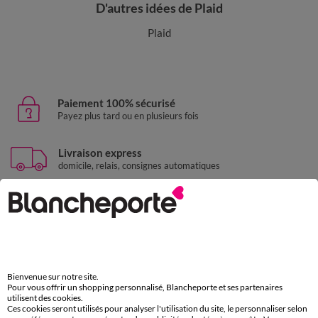
D'autres idées de Plaid
Plaid
Paiement 100% sécurisé
Payez plus tard ou en plusieurs fois
Livraison express
domicile, relais, consignes automatiques
Retours gratuits
sous 30 jours avec Mondial Relay uniquement
Service clients
par chat et par téléphone
de 8h00 à 20h00 du lundi au samedi
Bienvenue sur notre site.
Pour vous offrir un shopping personnalisé, Blancheporte et ses partenaires
utilisent des cookies.
Ces cookies seront utilisés pour analyser l'utilisation du site, le personnaliser selon