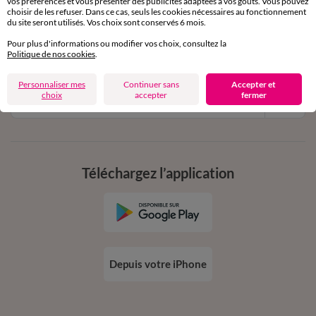
vos préférences et vous présenter des publicités adaptées à vos goûts. Vous pouvez
11€ Offerts
choisir de les refuser. Dans ce cas, seuls les cookies nécessaires au fonctionnement
du site seront utilisés. Vos choix sont conservés 6 mois.
en vous inscrivant à la newsletter
Pour plus d'informations ou modifier vos choix, consultez la
dès 20€ d’achat
Politique de nos cookies
.
conditions dans votre email de confirmation
Personnaliser mes
Continuer sans
Accepter et
choix
accepter
fermer
Ok
Téléchargez l’application
Depuis votre iPhone