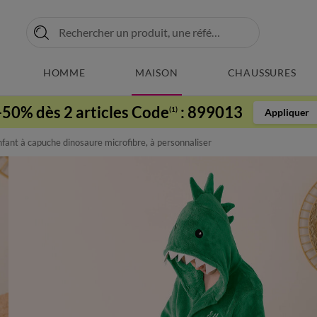
HOMME
MAISON
CHAUSSURES
-50% dès 2 articles Code
:
899013
(1)
Appliquer
nfant à capuche dinosaure microfibre, à personnaliser