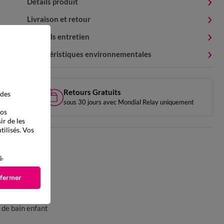
Détails produit
Livraison et retour
Conseils entretien
Caractéristiques environnementales
Retours Gratuits
 des
sous 30 jours avec Mondial Relay uniquement
vos
ir de les
tilisés. Vos
s
.
 fermer
 de bain enfant