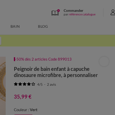
Commander
par
référence catalogue
BAIN
BLOG
-50% dès 2 articles Code 899013
Peignoir de bain enfant à capuche
dinosaure microfibre, à personnaliser
4
/
5
-
2
avis
35,99 €
Couleur :
Vert