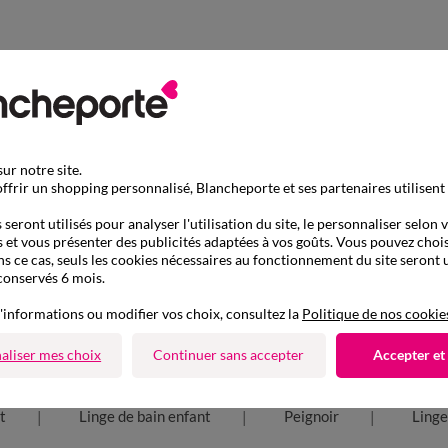
ur notre site.
ffrir un shopping personnalisé, Blancheporte et ses partenaires utilisent
seront utilisés pour analyser l'utilisation du site, le personnaliser selon 
 et vous présenter des publicités adaptées à vos goûts. Vous pouvez chois
ns ce cas, seuls les cookies nécessaires au fonctionnement du site seront u
conservés 6 mois.
'informations ou modifier vos choix, consultez la
Politique de nos cookie
aliser mes choix
Continuer sans accepter
Accepter et
D'autres idées de Peignoir enfant
t
Linge de bain enfant
Peignoir
Linge