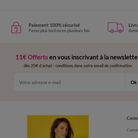
Paiement 100% sécurisé
Livr
Payez plus tard ou en plusieurs fois
domic
11€ Offerts
en vous inscrivant à la newslette
dès 20€ d’achat
-
conditions dans votre email de confirmation
Ok
Com
Comma