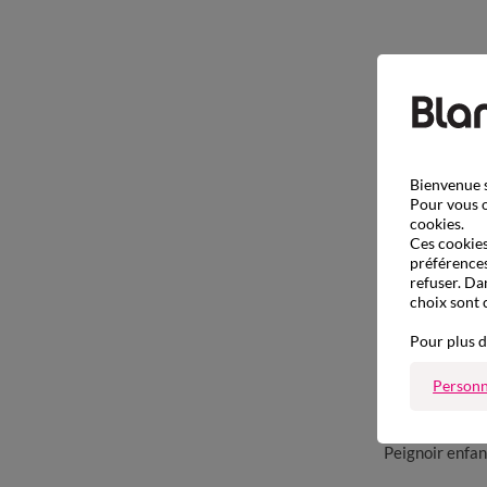
Bienvenue s
Pour vous o
cookies.
Ces cookies 
préférences
refuser. Da
choix sont 
Pour plus d
Personn
Peignoir enfan