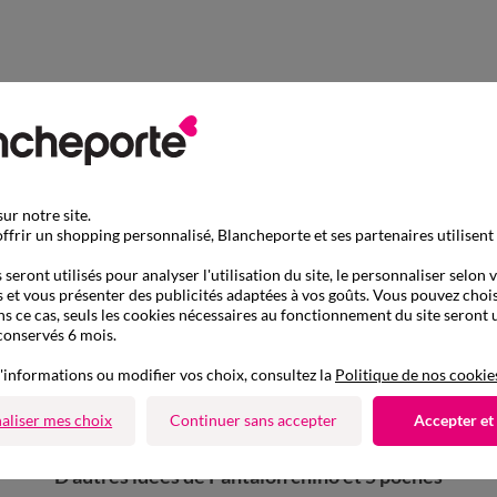
ur notre site.
ffrir un shopping personnalisé, Blancheporte et ses partenaires utilisent
seront utilisés pour analyser l'utilisation du site, le personnaliser selon 
 et vous présenter des publicités adaptées à vos goûts. Vous pouvez chois
ns ce cas, seuls les cookies nécessaires au fonctionnement du site seront u
conservés 6 mois.
'informations ou modifier vos choix, consultez la
Politique de nos cookie
aliser mes choix
Continuer sans accepter
Accepter et
D'autres idées de Pantalon chino et 5 poches