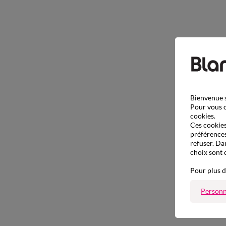
Bienvenue s
Pour vous o
cookies.
Ces cookies 
préférences
refuser. Da
choix sont 
Pour plus d
Personn