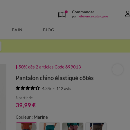
Commander
par
référence catalogue
BAIN
BLOG
-50% dès 2 articles Code 899013
Pantalon chino élastiqué côtés
4.3
/
5
-
112
avis
à partir de
39,99 €
Couleur :
Marine