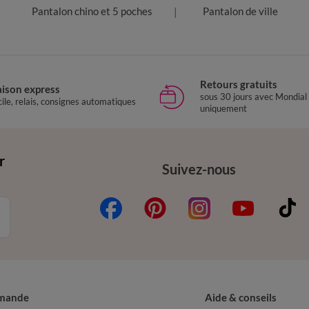
Pantalon chino et 5 poches
Pantalon de ville
Retours gratuits
aison express
sous 30 jours avec Mondial
ile, relais, consignes automatiques
uniquement
r
Suivez-nous
mande
Aide & conseils