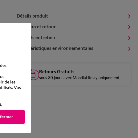
Détails produit
Livraison et retour
Conseils entretien
Caractéristiques environnementales
 des
Retours Gratuits
vos
sous 30 jours avec Mondial Relay uniquement
ir de les
tilisés. Vos
s
.
 fermer