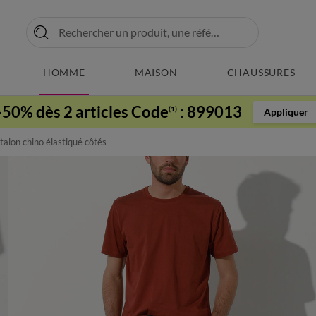
HOMME
MAISON
CHAUSSURES
-50% dès 2 articles Code
:
899013
(1)
Appliquer
alon chino élastiqué côtés