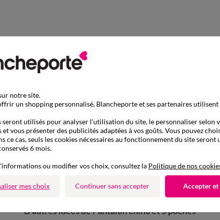
ur notre site.
ffrir un shopping personnalisé, Blancheporte et ses partenaires utilisent
seront utilisés pour analyser l'utilisation du site, le personnaliser selon 
 et vous présenter des publicités adaptées à vos goûts. Vous pouvez chois
ns ce cas, seuls les cookies nécessaires au fonctionnement du site seront u
conservés 6 mois.
'informations ou modifier vos choix, consultez la
Politique de nos cookie
aliser mes choix
Continuer sans accepter
Accepter et
D'autres idées de Pantalon chino et 5 poches