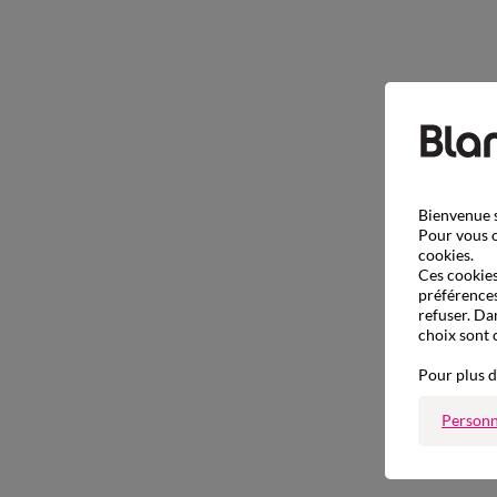
Bienvenue s
Pour vous o
cookies.
Ces cookies 
préférences
refuser. Da
choix sont 
Pour plus d
Personn