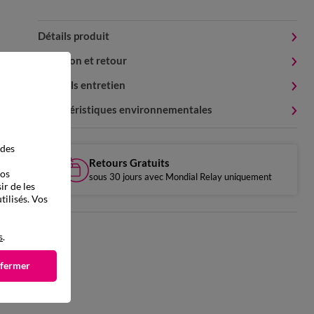
Détails produit
Livraison et retour
Conseils entretien
Caractéristiques environnementales
 des
Retours Gratuits
vos
sous 30 jours avec Mondial Relay uniquement
ir de les
tilisés. Vos
s
.
 fermer