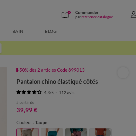
Commander
par
référence catalogue
BAIN
BLOG
-50% dès 2 articles Code 899013
Pantalon chino élastiqué côtés
4.3
/
5
-
112
avis
à partir de
39,99 €
Couleur :
Taupe