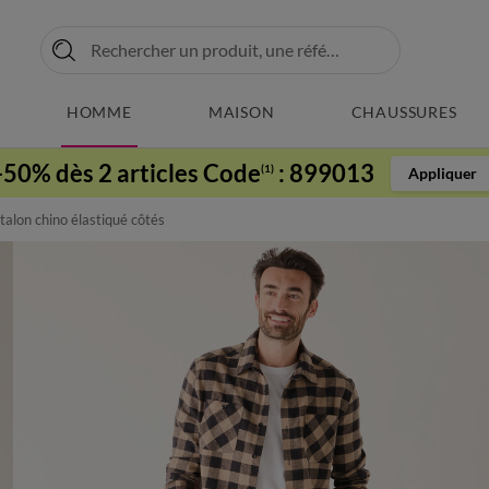
HOMME
MAISON
CHAUSSURES
-50% dès 2 articles Code
:
899013
(1)
Appliquer
alon chino élastiqué côtés