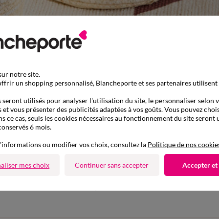
ur notre site.
ffrir un shopping personnalisé, Blancheporte et ses partenaires utilisent
seront utilisés pour analyser l'utilisation du site, le personnaliser selon 
 et vous présenter des publicités adaptées à vos goûts. Vous pouvez chois
ns ce cas, seuls les cookies nécessaires au fonctionnement du site seront u
conservés 6 mois.
'informations ou modifier vos choix, consultez la
Politique de nos cookie
aliser mes choix
Continuer sans accepter
Accepter et
D'autres idées de Boîte de rangement
Déco enfant
Boîte de rangement