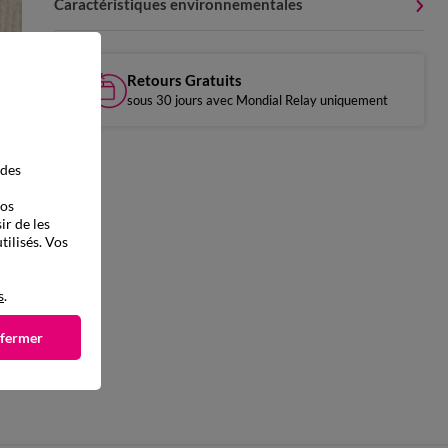
Caractéristiques environnementales
Retours Gratuits
sous 30 jours avec Mondial Relay uniquement
 des
vos
ir de les
tilisés. Vos
s
.
 fermer