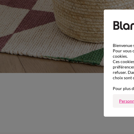
Bienvenue s
Pour vous o
cookies.
Ces cookies 
préférences
refuser. Da
choix sont 
Pour plus d
Personn