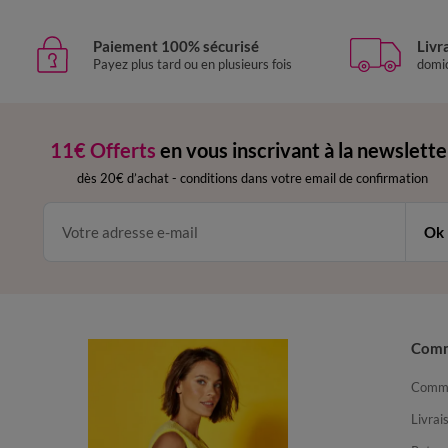
Paiement 100% sécurisé
Livr
Payez plus tard ou en plusieurs fois
domic
11€ Offerts
en vous inscrivant à la newslette
dès 20€ d’achat
-
conditions dans votre email de confirmation
Ok
Com
Comma
Livrai