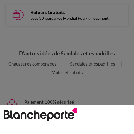
Retours Gratuits
sous 30 jours avec Mondial Relay uniquement
D'autres idées de Sandales et espadrilles
Chaussures compensées
Sandales et espadrilles
Mules et sabots
Paiement 100% sécurisé
Payez plus tard ou en plusieurs fois
Livraison express
domicile, relais, consignes automatiques