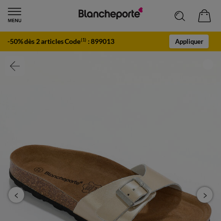
-50% dès 2 articles Code
:
899013
(1)
Appliquer