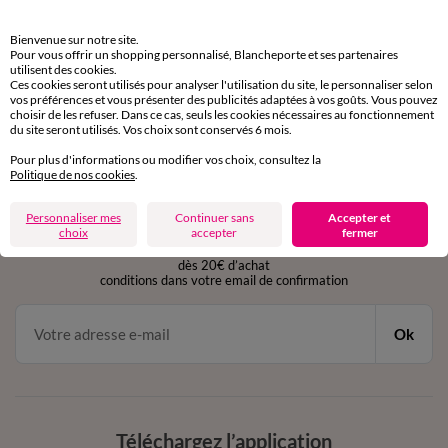
Retours gratuits
Bienvenue sur notre site.
sous 30 jours avec Mondial Relay uniquement
Pour vous offrir un shopping personnalisé, Blancheporte et ses partenaires
utilisent des cookies.
Ces cookies seront utilisés pour analyser l'utilisation du site, le personnaliser selon
Service clients
vos préférences et vous présenter des publicités adaptées à vos goûts. Vous pouvez
par chat et par téléphone
choisir de les refuser. Dans ce cas, seuls les cookies nécessaires au fonctionnement
du site seront utilisés. Vos choix sont conservés 6 mois.
de 8h00 à 20h00 du lundi au samedi
Pour plus d'informations ou modifier vos choix, consultez la
Politique de nos cookies
.
11€ Offerts
Personnaliser mes
Continuer sans
Accepter et
choix
accepter
fermer
en vous inscrivant à la newsletter
dès 20€ d’achat
conditions dans votre email de confirmation
Ok
Téléchargez l’application