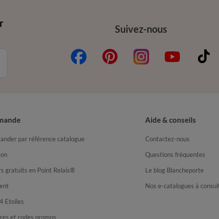
r
Suivez-nous
mande
Aide & conseils
nder par référence catalogue
Contactez-nous
son
Questions fréquentes
s gratuits en Point Relais®
Le blog Blancheporte
ent
Nos e-catalogues à consul
4 Etoiles
fres et codes promos