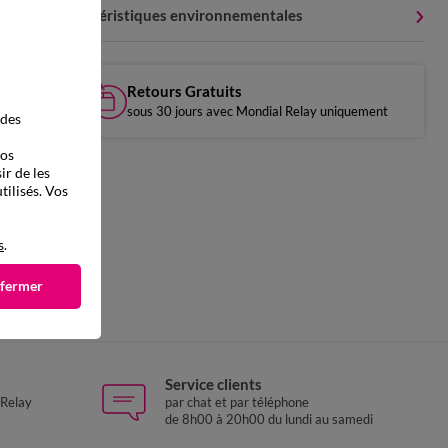
Caractéristiques environnementales
Retours Gratuits
sous 30 jours avec Mondial Relay uniquement
 des
vos
ir de les
tilisés. Vos
s
.
 fermer
Service clients
 Relay
par chat et par téléphone
de 8h00 à 20h00 du lundi au samedi