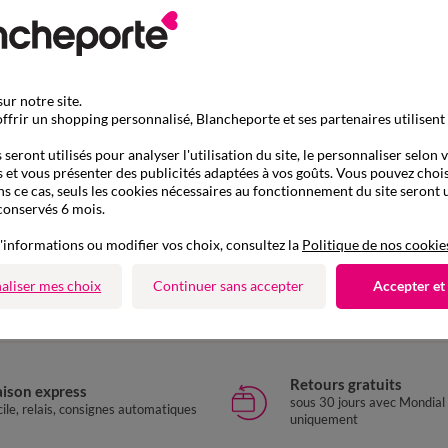
ur notre site.
ffrir un shopping personnalisé, Blancheporte et ses partenaires utilisent
seront utilisés pour analyser l'utilisation du site, le personnaliser selon 
 et vous présenter des publicités adaptées à vos goûts. Vous pouvez chois
ns ce cas, seuls les cookies nécessaires au fonctionnement du site seront u
conservés 6 mois.
D'autres idées de Chaussons
'informations ou modifier vos choix, consultez la
Politique de nos cookie
Charentaises
Chaussons
aliser mes choix
Continuer sans accepter
Accepter et
Retours gratuits
aison express
sous 30 jours avec Mondial
ile, relais, consignes automatiques
uniquement