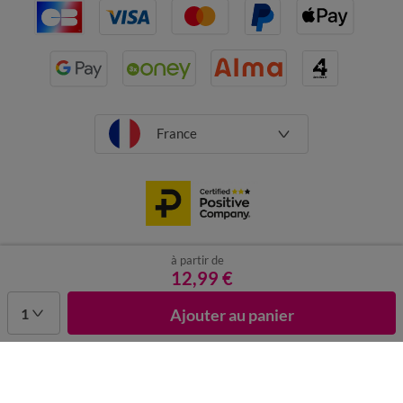
France
à partir de
CGV
Mentions légales
Données personnelles
Cookies
12,99 €
Désabonnement newsletter
1
Ajouter au panier