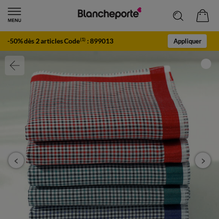
-50% dès 2 articles Code
:
899013
(1)
Appliquer