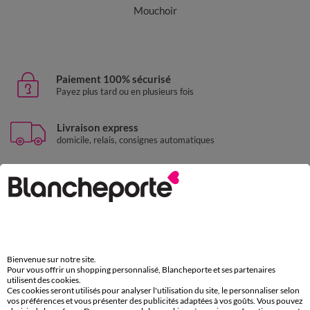
Mouchoir
Paiement 100% sécurisé
Payez plus tard ou en plusieurs fois
Livraison express
domicile, relais, consignes automatiques
Retours gratuits
sous 30 jours avec Mondial Relay uniquement
Service clients
par chat et par téléphone
de 8h00 à 20h00 du lundi au samedi
Bienvenue sur notre site.
Pour vous offrir un shopping personnalisé, Blancheporte et ses partenaires
utilisent des cookies.
Ces cookies seront utilisés pour analyser l'utilisation du site, le personnaliser selon
11€ Offerts
vos préférences et vous présenter des publicités adaptées à vos goûts. Vous pouvez