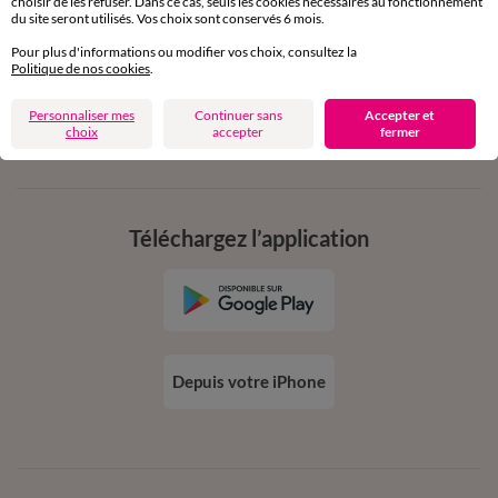
choisir de les refuser. Dans ce cas, seuls les cookies nécessaires au fonctionnement
en vous inscrivant à la newsletter
du site seront utilisés. Vos choix sont conservés 6 mois.
dès 20€ d’achat
Pour plus d'informations ou modifier vos choix, consultez la
conditions dans votre email de confirmation
Politique de nos cookies
.
Personnaliser mes
Continuer sans
Accepter et
Ok
choix
accepter
fermer
Téléchargez l’application
Depuis votre iPhone