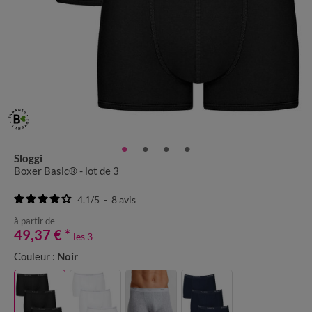
Sloggi
Boxer Basic® - lot de 3
4.1
/
5
-
8
avis
à partir de
49,37 €
*
les 3
Couleur :
Noir