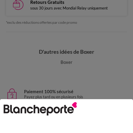
Retours Gratuits
sous 30 jours avec Mondial Relay uniquement
*exclu des réductions offertes par code promo
D'autres idées de Boxer
Boxer
Paiement 100% sécurisé
Payez plus tard ou en plusieurs fois
Livraison express
domicile, relais, consignes automatiques