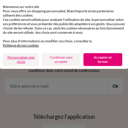
Retours gratuits
sous 30 jours avec Mondial Relay uniquement
Bienvenue sur notre site.
Pour vous offrir un shopping personnalisé, Blancheporte et ses partenaires
utilisent des cookies.
Service clients
Ces cookies seront utilisés pour analyser l'utilisation du site, le personnaliser selon
par chat et par téléphone
vos préférences et vous présenter des publicités adaptées à vos goûts. Vous pouvez
de 8h00 à 20h00 du lundi au samedi
choisir de les refuser. Dans ce cas, seuls les cookies nécessaires au fonctionnement
du site seront utilisés. Vos choix sont conservés 6 mois.
Pour plus d'informations ou modifier vos choix, consultez la
Politique de nos cookies
.
11€ Offerts
en vous inscrivant à la newsletter
Personnaliser mes
Continuer sans
Accepter et
choix
accepter
fermer
dès 20€ d’achat
conditions dans votre email de confirmation
Ok
Téléchargez l’application