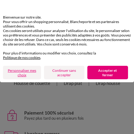
Caractéristiques environnementales
Bienvenue sur notre site.
Pour vous offrir un shopping personnalisé, Blancheporte et ses partenaires
Retours Gratuits
utilisent des cookies.
sous 30 jours avec Mondial Relay uniquement
Ces cookies seront utilisés pour analyser l'utilisation du site, le personnaliser selon
vos préférences et vous présenter des publicités adaptées à vos goûts. Vous pouvez
choisir de les refuser. Dans ce cas, seuls les cookies nécessaires au fonctionnement
du site seront utilisés. Vos choix sont conservés 6 mois.
Pour plus d'informations ou modifier vos choix, consultez la
Politique de nos cookies
.
D'autres idées de Linge de lit uni
Personnaliser mes
Continuer sans
Accepter et
Linge de lit uni
Taie d'oreiller
choix
accepter
fermer
Housse de couette
Drap plat
Drap housse
Paiement 100% sécurisé
Payez plus tard ou en plusieurs fois
Livraison express