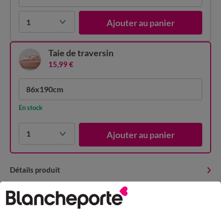
1
Ajouter au panier
Taie de traversin
15,99 €
86x190cm
En stock
1
Ajouter au panier
Détails produit
Livraison et retour
Conseils entretien