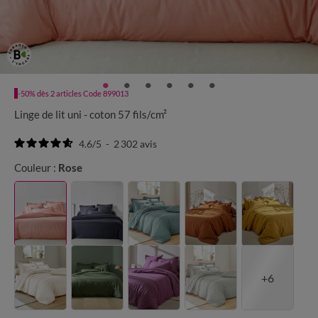
-50% dès 2 articles Code 899013
Linge de lit uni - coton 57 fils/cm²
4.6
/
5
-
2 302
avis
Couleur :
Rose
+6