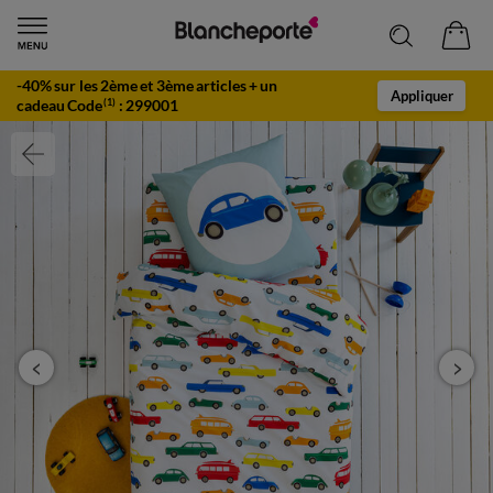
-40% sur les 2ème et 3ème articles + un
Appliquer
cadeau Code
:
299001
(1)