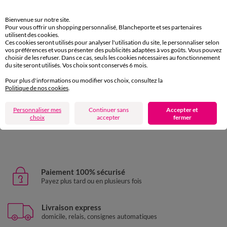
Bienvenue sur notre site.
Pour vous offrir un shopping personnalisé, Blancheporte et ses partenaires
utilisent des cookies.
Ces cookies seront utilisés pour analyser l'utilisation du site, le personnaliser selon
Linge de lit uni - coton 57 fils/cm²
Linge de lit uni - coton 57 
vos préférences et vous présenter des publicités adaptées à vos goûts. Vous pouvez
10,99 €
à partir de
à partir de
choisir de les refuser. Dans ce cas, seuls les cookies nécessaires au fonctionnement
du site seront utilisés. Vos choix sont conservés 6 mois.
Pour plus d'informations ou modifier vos choix, consultez la
Politique de nos cookies
.
D'autres idées de Linge de lit enfant
Personnaliser mes
Continuer sans
Accepter et
choix
accepter
fermer
Linge de lit enfant
Parure de lit enfant
Paiement 100% sécurisé
Payez plus tard ou en plusieurs fois
Livraison express
domicile, relais, consignes automatiques