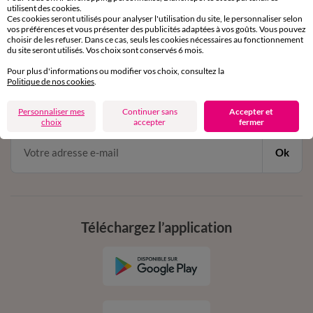
utilisent des cookies.
de 8h00 à 20h00 du lundi au samedi
Ces cookies seront utilisés pour analyser l'utilisation du site, le personnaliser selon
vos préférences et vous présenter des publicités adaptées à vos goûts. Vous pouvez
choisir de les refuser. Dans ce cas, seuls les cookies nécessaires au fonctionnement
du site seront utilisés. Vos choix sont conservés 6 mois.
11€ Offerts
Pour plus d'informations ou modifier vos choix, consultez la
Politique de nos cookies
en vous inscrivant à la newsletter
.
dès 20€ d’achat
Personnaliser mes
Continuer sans
Accepter et
conditions dans votre email de confirmation
choix
accepter
fermer
Ok
Téléchargez l’application