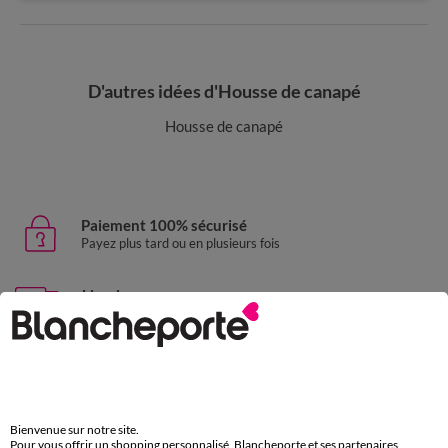
D'autres idées d'Housse de canapé
Housse de canapé
Paiement 100% sécurisé
Payez plus tard ou en plusieurs fois
Livraison express
domicile, relais, consignes automatiques
Retours gratuits
sous 30 jours avec Mondial Relay uniquement
Service clients
Bienvenue sur notre site.
Pour vous offrir un shopping personnalisé, Blancheporte et ses partenaires
par chat et par téléphone