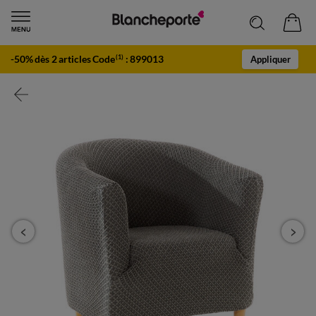
-50% dès 2 articles Code
:
899013
(1)
Appliquer