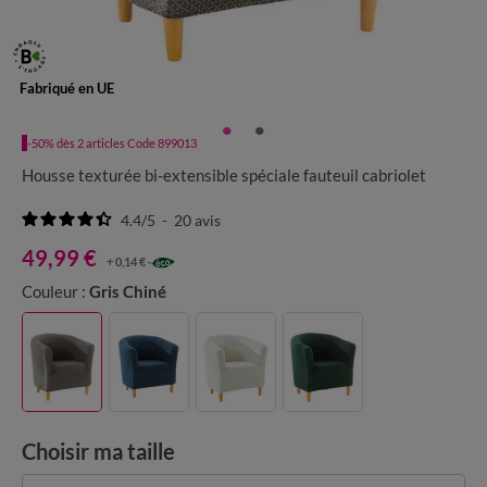
Fabriqué en UE
-50% dès 2 articles Code 899013
Housse texturée bi-extensible spéciale fauteuil cabriolet
4.4
/
5
-
20
avis
49,99 €
+ 0,14 €
Couleur :
Gris Chiné
Choisir ma taille