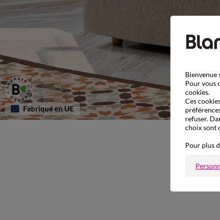
Bienvenue s
Pour vous o
cookies.
Ces cookies 
Fabriqué en UE
préférences
refuser. Da
choix sont 
Pour plus d
Personn