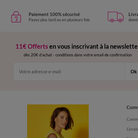
Paiement 100% sécurisé
Livr
Payez plus tard ou en plusieurs fois
domic
11€ Offerts
en vous inscrivant à la newslette
dès 20€ d’achat
-
conditions dans votre email de confirmation
Ok
Com
Comma
Livrai