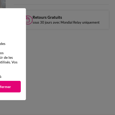
Retours Gratuits
sous 30 jours avec Mondial Relay uniquement
 des
vos
ir de les
tilisés. Vos
s
.
 fermer