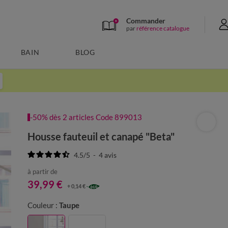
Commander
par
référence catalogue
BAIN
BLOG
-50% dès 2 articles Code 899013
Housse fauteuil et canapé "Beta"
4.5
/
5
-
4
avis
à partir de
39,99 €
+ 0,14 €
Couleur :
Taupe