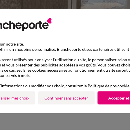
ur notre site.
ffrir un shopping personnalisé, Blancheporte et ses partenaires utilisent
seront utilisés pour analyser l'utilisation du site, le personnaliser selon 
 et vous présenter des publicités adaptées à vos goûts. Vous pouvez chois
ns ce cas, seuls les cookies nécessaires au fonctionnement du site seront u
conservés 6 mois.
'informations ou modifier vos choix, consultez la
Politique de nos cookie
aliser mes choix
Continuer sans accepter
Accepter et
D'autres idées d'Housse de canapé
Housse de canapé