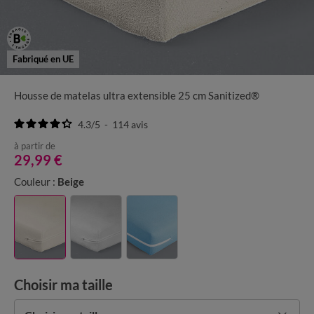
Fabriqué en UE
Housse de matelas ultra extensible 25 cm Sanitized®
4.3
/
5
-
114
avis
à partir de
29,99 €
Couleur :
Beige
Choisir ma taille