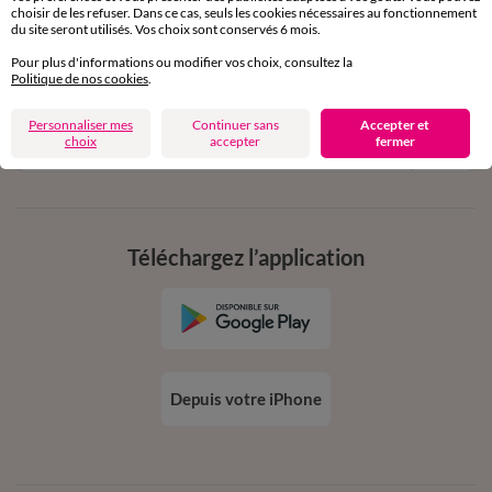
11€ Offerts
choisir de les refuser. Dans ce cas, seuls les cookies nécessaires au fonctionnement
en vous inscrivant à la newsletter
du site seront utilisés. Vos choix sont conservés 6 mois.
Pour plus d'informations ou modifier vos choix, consultez la
dès 20€ d’achat
Politique de nos cookies
.
conditions dans votre email de confirmation
Personnaliser mes
Continuer sans
Accepter et
Ok
choix
accepter
fermer
Téléchargez l’application
Depuis votre iPhone