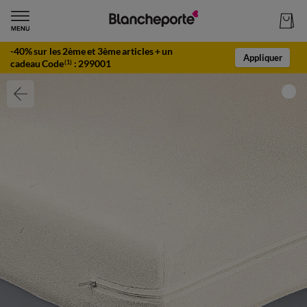
-40% sur les 2ème et 3ème articles + un
Appliquer
cadeau Code
:
299001
(1)