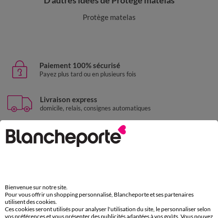
D'autres idées de Protège matelas
Protège matelas
Paiement 100% sécurisé
Payez plus tard ou en plusieurs fois
Livraison express
domicile, relais, consignes automatiques
Retours gratuits
sous 30 jours avec Mondial Relay uniquement
Service clients
par chat et par téléphone
de 8h00 à 20h00 du lundi au samedi
Bienvenue sur notre site.
Pour vous offrir un shopping personnalisé, Blancheporte et ses partenaires
utilisent des cookies.
Ces cookies seront utilisés pour analyser l'utilisation du site, le personnaliser selon
vos préférences et vous présenter des publicités adaptées à vos goûts. Vous pouvez