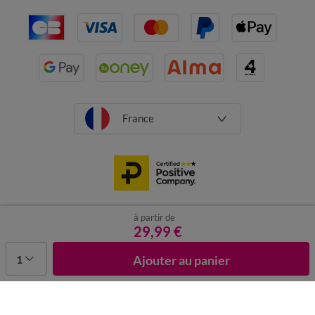
France
à partir de
CGV
Mentions légales
Données personnelles
Cookies
29,99 €
Désabonnement newsletter
1
Ajouter au panier