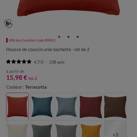
-50% dès 2 articles Code 899013
Housse de coussin unie bachette - lot de 2
4.7
/
5
-
138
avis
à partir de
15,98 €
les 2
Couleur :
Terracotta
+3