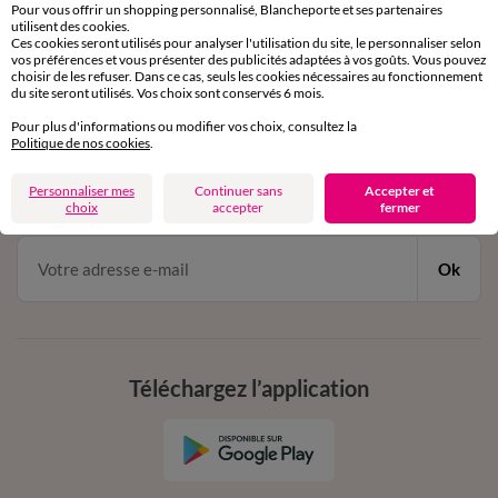
Service clients
Pour vous offrir un shopping personnalisé, Blancheporte et ses partenaires
par chat et par téléphone
utilisent des cookies.
Ces cookies seront utilisés pour analyser l'utilisation du site, le personnaliser selon
de 8h00 à 20h00 du lundi au samedi
vos préférences et vous présenter des publicités adaptées à vos goûts. Vous pouvez
choisir de les refuser. Dans ce cas, seuls les cookies nécessaires au fonctionnement
du site seront utilisés. Vos choix sont conservés 6 mois.
11€ Offerts
Pour plus d'informations ou modifier vos choix, consultez la
Politique de nos cookies
.
en vous inscrivant à la newsletter
Personnaliser mes
Continuer sans
Accepter et
dès 20€ d’achat
choix
accepter
fermer
conditions dans votre email de confirmation
Ok
Téléchargez l’application