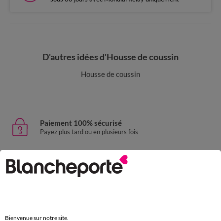
D'autres idées d'Housse de coussin
Housse de coussin
Paiement 100% sécurisé
Payez plus tard ou en plusieurs fois
Livraison express
domicile, relais, consignes automatiques
Retours gratuits
sous 30 jours avec Mondial Relay uniquement
Bienvenue sur notre site.