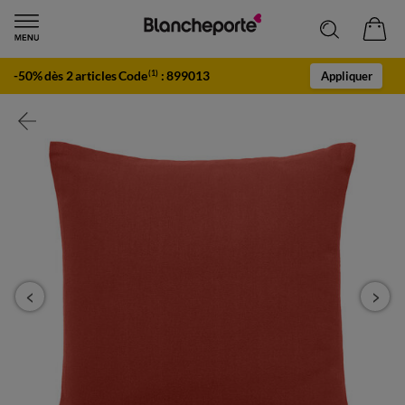
-50% dès 2 articles Code
:
899013
(1)
Appliquer