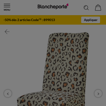
-50% dès 2 articles Code
:
899013
(1)
Appliquer