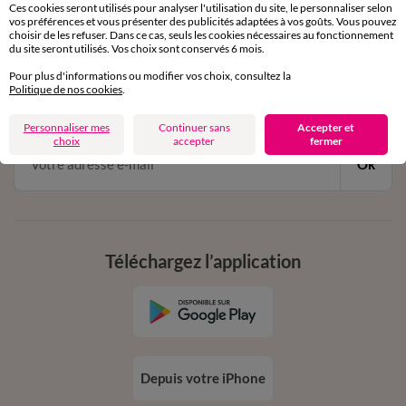
Ces cookies seront utilisés pour analyser l'utilisation du site, le personnaliser selon
vos préférences et vous présenter des publicités adaptées à vos goûts. Vous pouvez
choisir de les refuser. Dans ce cas, seuls les cookies nécessaires au fonctionnement
11€ Offerts
du site seront utilisés. Vos choix sont conservés 6 mois.
en vous inscrivant à la newsletter
Pour plus d'informations ou modifier vos choix, consultez la
Politique de nos cookies
.
dès 20€ d’achat
conditions dans votre email de confirmation
Personnaliser mes
Continuer sans
Accepter et
choix
accepter
fermer
Ok
Téléchargez l’application
Depuis votre iPhone