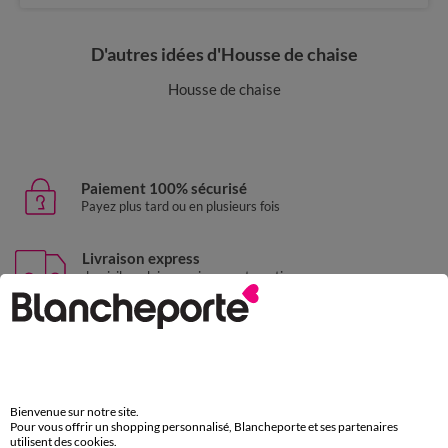
D'autres idées d'Housse de chaise
Housse de chaise
Paiement 100% sécurisé
Payez plus tard ou en plusieurs fois
Livraison express
domicile, relais, consignes automatiques
Retours gratuits
sous 30 jours avec Mondial Relay uniquement
Service clients
par chat et par téléphone
Bienvenue sur notre site.
de 8h00 à 20h00 du lundi au samedi
Pour vous offrir un shopping personnalisé, Blancheporte et ses partenaires
utilisent des cookies.