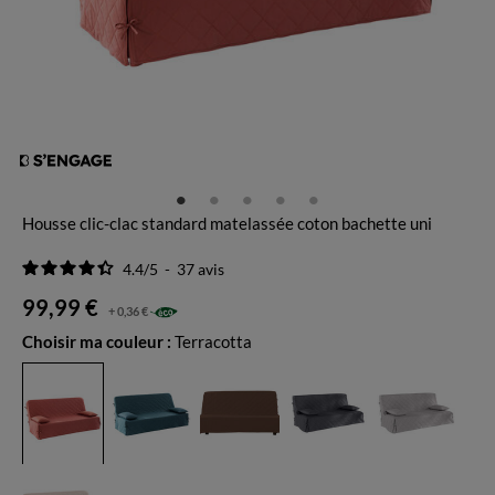
Housse clic-clac standard matelassée coton bachette uni
4.4
/
5
-
37
avis
99,99 €
+ 0,36 €
Choisir ma couleur :
Terracotta