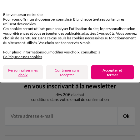
Livraison express
domicile, relais, consignes automatiques
Bienvenue sur notre site.
Pour vous offrir un shopping personnalisé, Blancheporte et ses partenaires
Retours gratuits
utilisent des cookies.
sous 30 jours avec Mondial Relay uniquement
Ces cookies seront utilisés pour analyser l'utilisation du site, le personnaliser selon
vos préférences et vous présenter des publicités adaptées à vos goûts. Vous pouvez
choisir de les refuser. Dans ce cas, seuls les cookies nécessaires au fonctionnement
Service clients
du site seront utilisés. Vos choix sont conservés 6 mois.
par chat et par téléphone
Pour plus d'informations ou modifier vos choix, consultez la
de 8h00 à 20h00 du lundi au samedi
Politique de nos cookies
.
Personnaliser mes
Continuer sans
Accepter et
choix
accepter
fermer
11€ Offerts
en vous inscrivant à la newsletter
dès 20€ d’achat
conditions dans votre email de confirmation
Ok