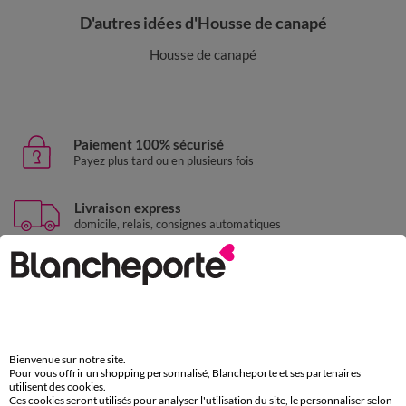
D'autres idées d'Housse de canapé
Housse de canapé
Paiement 100% sécurisé
Payez plus tard ou en plusieurs fois
Livraison express
domicile, relais, consignes automatiques
Retours gratuits
sous 30 jours avec Mondial Relay uniquement
Service clients
par chat et par téléphone
Bienvenue sur notre site.
de 8h00 à 20h00 du lundi au samedi
Pour vous offrir un shopping personnalisé, Blancheporte et ses partenaires
utilisent des cookies.
Ces cookies seront utilisés pour analyser l'utilisation du site, le personnaliser selon