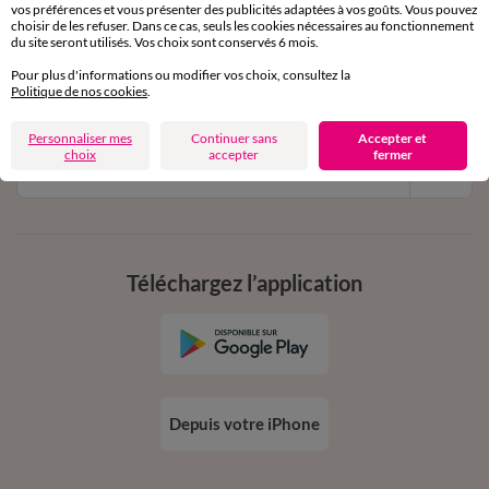
vos préférences et vous présenter des publicités adaptées à vos goûts. Vous pouvez
11€ Offerts
choisir de les refuser. Dans ce cas, seuls les cookies nécessaires au fonctionnement
du site seront utilisés. Vos choix sont conservés 6 mois.
en vous inscrivant à la newsletter
Pour plus d'informations ou modifier vos choix, consultez la
dès 20€ d’achat
Politique de nos cookies
.
conditions dans votre email de confirmation
Personnaliser mes
Continuer sans
Accepter et
choix
accepter
fermer
Ok
Téléchargez l’application
Depuis votre iPhone