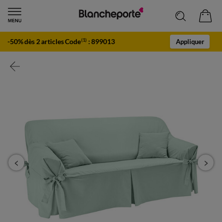
-50% dès 2 articles Code
:
899013
(1)
Appliquer