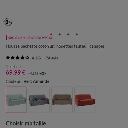
-50% dès 2 articles Code 899013
Housse bachette coton uni nouettes fauteuil canapés
4.3
/
5
-
74
avis
à partir de
69,99 €
+ 0,35 €
Couleur :
Vert Amande
Choisir ma taille