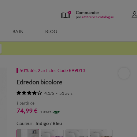
Commander
par
référence catalogue
BAIN
BLOG
-50% dès 2 articles Code 899013
Edredon bicolore
4.1
/
5
-
51
avis
à partir de
74,99 €
+ 0,53 €
Couleur :
Indigo / Bleu