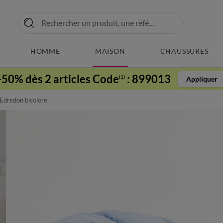
HOMME
MAISON
CHAUSSURES
-50% dès 2 articles Code
:
899013
(1)
Appliquer
Edredon bicolore