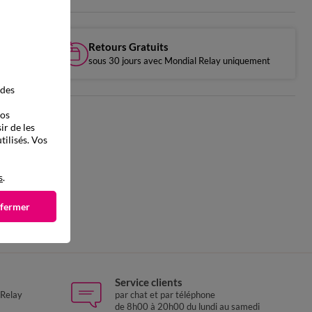
Retours Gratuits
sous 30 jours avec Mondial Relay uniquement
 des
vos
ir de les
tilisés. Vos
s
.
 fermer
Service clients
 Relay
par chat et par téléphone
de 8h00 à 20h00 du lundi au samedi