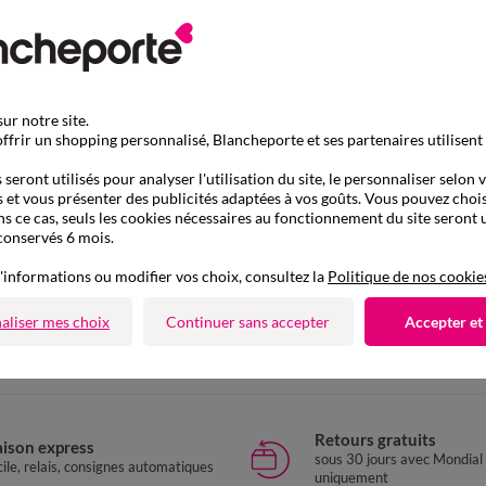
ur notre site.
ffrir un shopping personnalisé, Blancheporte et ses partenaires utilisent
seront utilisés pour analyser l'utilisation du site, le personnaliser selon 
 et vous présenter des publicités adaptées à vos goûts. Vous pouvez chois
ns ce cas, seuls les cookies nécessaires au fonctionnement du site seront u
conservés 6 mois.
'informations ou modifier vos choix, consultez la
Politique de nos cookie
D'autres idées de Couette synthétique
aliser mes choix
Continuer sans accepter
Accepter et
Couette synthétique
Retours gratuits
aison express
sous 30 jours avec Mondial
ile, relais, consignes automatiques
uniquement