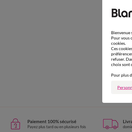
Bienvenue s
Pour vous o
cookies.
Ces cookies 
préférences
refuser. Da
choix sont 
Pour plus d
Personn
Paiement 100% sécurisé
Livr
Payez plus tard ou en plusieurs fois
domic