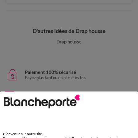
D'autres idées de Drap housse
Drap housse
Paiement 100% sécurisé
Payez plus tard ou en plusieurs fois
Livraison express
domicile, relais, consignes automatiques
Retours gratuits
sous 30 jours avec Mondial Relay uniquement
Bienvenue sur notre site.
Service clients