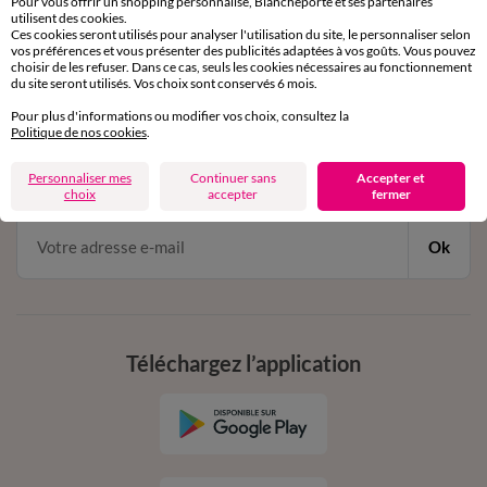
Pour vous offrir un shopping personnalisé, Blancheporte et ses partenaires
par chat et par téléphone
utilisent des cookies.
de 8h00 à 20h00 du lundi au samedi
Ces cookies seront utilisés pour analyser l'utilisation du site, le personnaliser selon
vos préférences et vous présenter des publicités adaptées à vos goûts. Vous pouvez
choisir de les refuser. Dans ce cas, seuls les cookies nécessaires au fonctionnement
du site seront utilisés. Vos choix sont conservés 6 mois.
11€ Offerts
Pour plus d'informations ou modifier vos choix, consultez la
Politique de nos cookies
.
en vous inscrivant à la newsletter
dès 20€ d’achat
Personnaliser mes
Continuer sans
Accepter et
conditions dans votre email de confirmation
choix
accepter
fermer
Ok
Téléchargez l’application