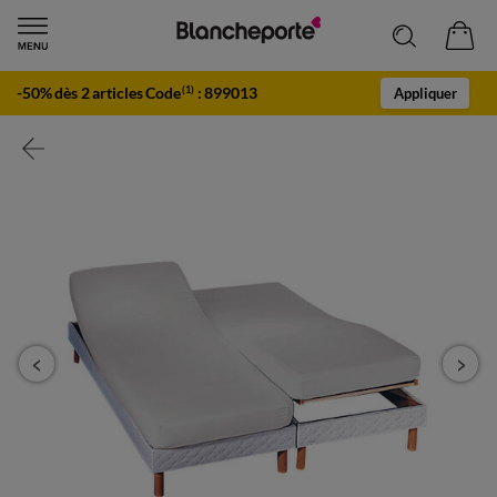
-50% dès 2 articles Code
:
899013
(1)
Appliquer