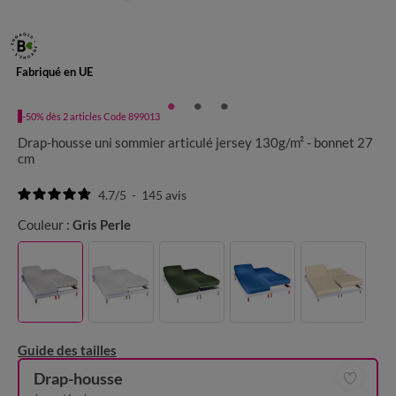
Fabriqué en UE
-50% dès 2 articles Code 899013
Drap-housse uni sommier articulé jersey 130g/m² - bonnet 27
cm
4.7
/
5
-
145
avis
Couleur :
Gris Perle
Guide des tailles
Drap-housse