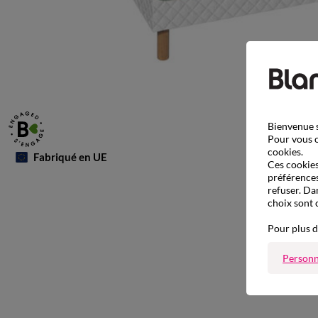
Bienvenue s
Pour vous o
cookies.
Fabriqué en UE
Ces cookies 
préférences
refuser. Da
choix sont 
Pour plus d
Personn