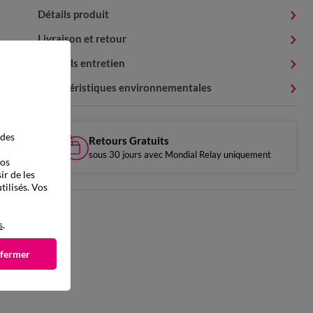
Détails produit
Livraison et retour
Conseils entretien
Caractéristiques environnementales
 des
Retours Gratuits
sous 30 jours avec Mondial Relay uniquement
vos
ir de les
tilisés. Vos
s
.
 fermer