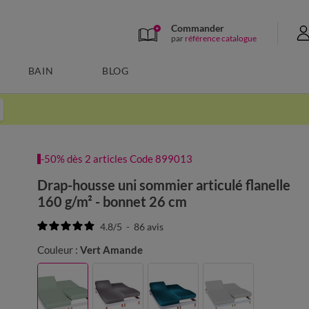
Commander
par
référence catalogue
BAIN
BLOG
-50% dès 2 articles Code 899013
Drap-housse uni sommier articulé flanelle
160 g/m² - bonnet 26 cm
4.8
/
5
-
86
avis
Couleur :
Vert Amande