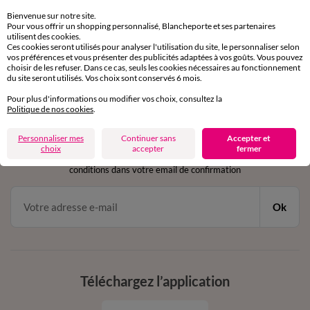
sous 30 jours avec Mondial Relay uniquement
Bienvenue sur notre site.
Pour vous offrir un shopping personnalisé, Blancheporte et ses partenaires
utilisent des cookies.
Service clients
Ces cookies seront utilisés pour analyser l'utilisation du site, le personnaliser selon
par chat et par téléphone
vos préférences et vous présenter des publicités adaptées à vos goûts. Vous pouvez
de 8h00 à 20h00 du lundi au samedi
choisir de les refuser. Dans ce cas, seuls les cookies nécessaires au fonctionnement
du site seront utilisés. Vos choix sont conservés 6 mois.
Pour plus d'informations ou modifier vos choix, consultez la
Politique de nos cookies
.
11€ Offerts
en vous inscrivant à la newsletter
Personnaliser mes
Continuer sans
Accepter et
choix
accepter
fermer
dès 20€ d’achat
conditions dans votre email de confirmation
Ok
Téléchargez l’application