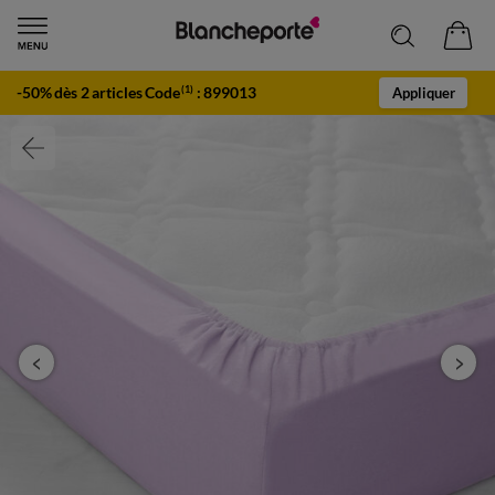
-50% dès 2 articles Code
:
899013
(1)
Appliquer