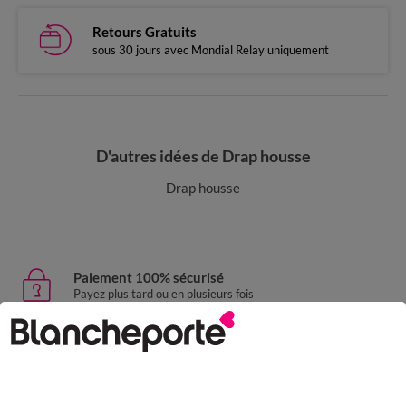
Retours Gratuits
sous 30 jours avec Mondial Relay uniquement
D'autres idées de Drap housse
Drap housse
Paiement 100% sécurisé
Payez plus tard ou en plusieurs fois
Livraison express
domicile, relais, consignes automatiques
Retours gratuits