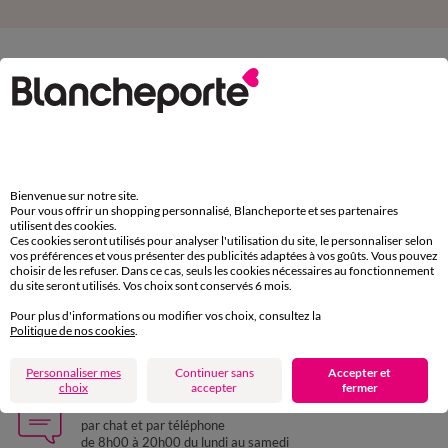
D'autres idées de Coussin
Coussin
Bienvenue sur notre site.
Paiement 100% sécurisé
Pour vous offrir un shopping personnalisé, Blancheporte et ses partenaires
Payez plus tard ou en plusieurs fois
utilisent des cookies.
Ces cookies seront utilisés pour analyser l'utilisation du site, le personnaliser selon
vos préférences et vous présenter des publicités adaptées à vos goûts. Vous pouvez
choisir de les refuser. Dans ce cas, seuls les cookies nécessaires au fonctionnement
Livraison express
du site seront utilisés. Vos choix sont conservés 6 mois.
domicile, relais, consignes automatiques
Pour plus d'informations ou modifier vos choix, consultez la
Politique de nos cookies
.
Retours gratuits
sous 30 jours avec Mondial Relay uniquement
Personnaliser mes
Continuer sans
Accepter et
choix
accepter
fermer
Service clients
par chat et par téléphone
de 8h00 à 20h00 du lundi au samedi