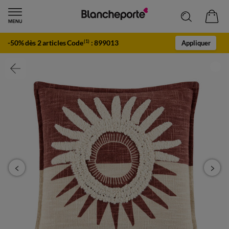
-50% dès 2 articles Code
:
899013
(1)
Appliquer