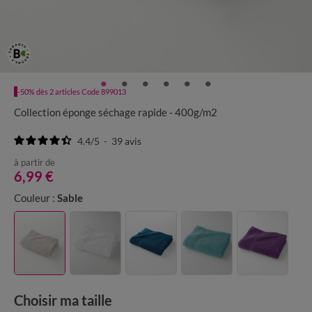
-50% dès 2 articles Code 899013
Collection éponge séchage rapide - 400g/m2
4.4
/
5
-
39
avis
à partir de
6,99 €
Couleur :
Sable
Choisir ma taille