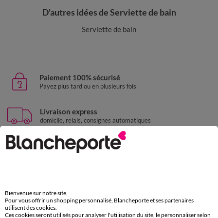
D'autres idées de Serviette de bain
Serviette de bain
Paiement 100% sécurisé
Payez plus tard ou en plusieurs fois
Livraison express
domicile, relais, consignes automatiques
Retours gratuits
sous 30 jours avec Mondial Relay uniquement
Service clients
par chat et par téléphone
Bienvenue sur notre site.
de 8h00 à 20h00 du lundi au samedi
Pour vous offrir un shopping personnalisé, Blancheporte et ses partenaires
utilisent des cookies.
Ces cookies seront utilisés pour analyser l'utilisation du site, le personnaliser selon