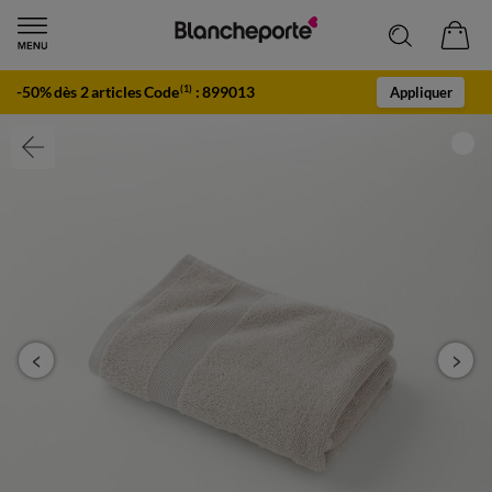
-50% dès 2 articles Code
:
899013
(1)
Appliquer