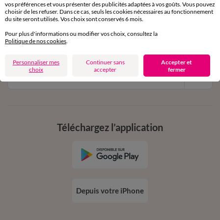
vos préférences et vous présenter des publicités adaptées à vos goûts. Vous pouvez
11€ Offerts
choisir de les refuser. Dans ce cas, seuls les cookies nécessaires au fonctionnement
du site seront utilisés. Vos choix sont conservés 6 mois.
en vous inscrivant à la newsletter
Pour plus d'informations ou modifier vos choix, consultez la
dès 20€ d’achat
Politique de nos cookies
.
conditions dans votre email de confirmation
Personnaliser mes
Continuer sans
Accepter et
choix
accepter
fermer
Ok
Téléchargez l’application
Depuis votre iPhone