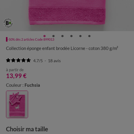
-50% dès 2 articles Code 899013
Collection éponge enfant brodée Licorne - coton 380 g/m²
4.7
/
5
-
18
avis
à partir de
13,99 €
Couleur :
Fuchsia
Choisir ma taille