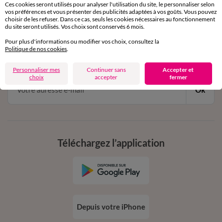
Ces cookies seront utilisés pour analyser l'utilisation du site, le personnaliser selon
vos préférences et vous présenter des publicités adaptées à vos goûts. Vous pouvez
choisir de les refuser. Dans ce cas, seuls les cookies nécessaires au fonctionnement
11€ Offerts
du site seront utilisés. Vos choix sont conservés 6 mois.
en vous inscrivant à la newsletter
Pour plus d'informations ou modifier vos choix, consultez la
Politique de nos cookies
.
dès 20€ d’achat
conditions dans votre email de confirmation
Personnaliser mes
Continuer sans
Accepter et
choix
accepter
fermer
Ok
Téléchargez l’application
Depuis votre iPhone