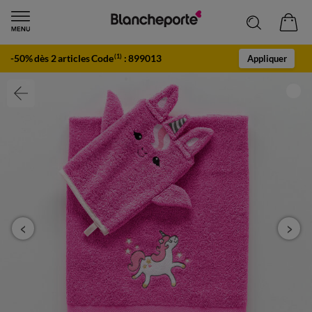
-50% dès 2 articles Code
:
899013
(1)
Appliquer