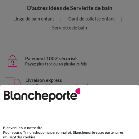
D'autres idées de Serviette de bain
Linge de bain enfant
Gant de toilette enfant
Serviette de bain
Paiement 100% sécurisé
Payez plus tard ou en plusieurs fois
Livraison express
domicile, relais, consignes automatiques
Retours gratuits
sous 30 jours avec Mondial Relay uniquement
Service clients
par chat et par téléphone
Bienvenue sur notre site.
de 8h00 à 20h00 du lundi au samedi
Pour vous offrir un shopping personnalisé, Blancheporte et ses partenaires
utilisent des cookies.