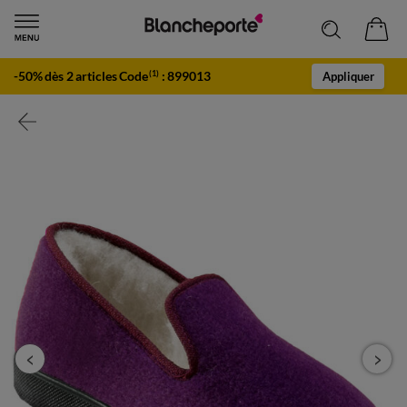
-50% dès 2 articles Code
:
899013
(1)
Appliquer