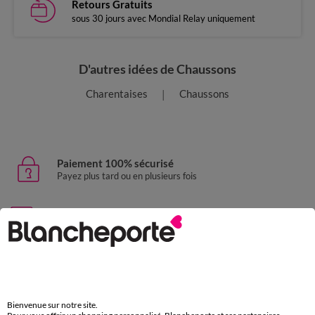
Retours Gratuits
sous 30 jours avec Mondial Relay uniquement
D'autres idées de Chaussons
Charentaises
Chaussons
Paiement 100% sécurisé
Payez plus tard ou en plusieurs fois
Livraison express
domicile, relais, consignes automatiques
Retours gratuits
sous 30 jours avec Mondial Relay uniquement
Bienvenue sur notre site.
Service clients