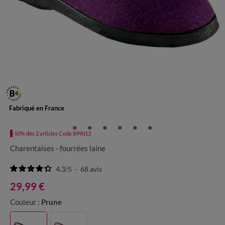
Fabriqué en France
-50% dès 2 articles Code 899013
Charentaises - fourrées laine
4.3
/
5
-
68
avis
29,99 €
Couleur :
Prune