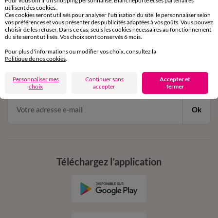
Pour vous offrir un shopping personnalisé, Blancheporte et ses partenaires
par chat et par téléphone
utilisent des cookies.
de 8h00 à 20h00 du lundi au samedi
Ces cookies seront utilisés pour analyser l'utilisation du site, le personnaliser selon
vos préférences et vous présenter des publicités adaptées à vos goûts. Vous pouvez
choisir de les refuser. Dans ce cas, seuls les cookies nécessaires au fonctionnement
du site seront utilisés. Vos choix sont conservés 6 mois.
11€ Offerts
Pour plus d'informations ou modifier vos choix, consultez la
Politique de nos cookies
.
en vous inscrivant à la newsletter
dès 20€ d’achat
Personnaliser mes
Continuer sans
Accepter et
conditions dans votre email de confirmation
choix
accepter
fermer
Ok
Téléchargez l’application